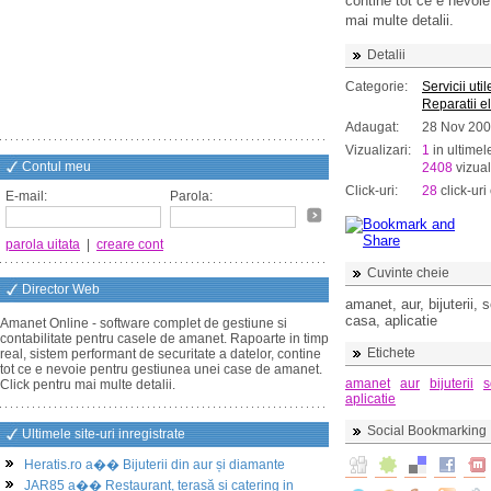
contine tot ce e nevoi
mai multe detalii.
Detalii
Categorie:
Servicii util
Reparatii e
Adaugat:
28 Nov 20
Vizualizari:
1
in ultimel
Contul meu
2408
vizual
Click-uri:
28
click-uri 
E-mail:
Parola:
parola uitata
|
creare cont
Cuvinte cheie
Director Web
amanet, aur, bijuterii, 
casa, aplicatie
Amanet Online - software complet de gestiune si
contabilitate pentru casele de amanet. Rapoarte in timp
Etichete
real, sistem performant de securitate a datelor, contine
tot ce e nevoie pentru gestiunea unei case de amanet.
amanet
aur
bijuterii
s
Click pentru mai multe detalii.
aplicatie
Social Bookmarking
Ultimele site-uri inregistrate
Heratis.ro a�� Bijuterii din aur și diamante
JAR85 a�� Restaurant, terasă și catering in