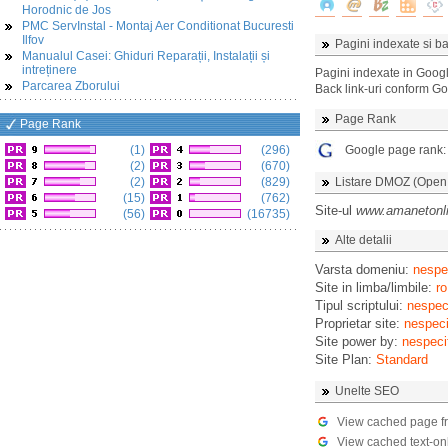
Horodnic de Jos
PMC ServInstal - Montaj Aer Conditionat Bucuresti
Ilfov
Pagini indexate si ba
Manualul Casei: Ghiduri Reparații, Instalații și
intreținere
Pagini indexate in Goog
Parcarea Zborului
Back link-uri conform G
Page Rank
Page Rank
(1)
(296)
Google page rank
(2)
(670)
(2)
(829)
Listare DMOZ (Open D
(15)
(762)
Site-ul
www.amanetonli
(56)
(16735)
Alte detalii
Varsta domeniu:
nespec
Site in limba/limbile:
ro
Tipul scriptului:
nespeci
Proprietar site:
nespeci
Site power by:
nespeci
Site Plan:
Standard
Unelte SEO
View cached page f
View cached text-on