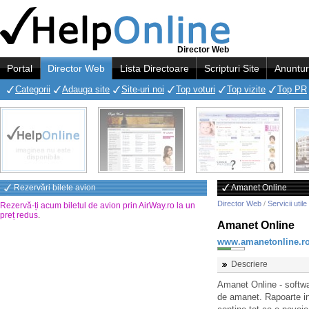
Director Web
Portal
Director Web
Lista Directoare
Scripturi Site
Anuntur
Categorii
Adauga site
Site-uri noi
Top voturi
Top vizite
Top PR
Rezervări bilete avion
Amanet Online
Director Web
/
Servicii utile
Rezervă-ți acum biletul de avion prin AirWay.ro la un
preț redus
.
Amanet Online
www.amanetonline.r
Descriere
Amanet Online - softwa
de amanet. Rapoarte in 