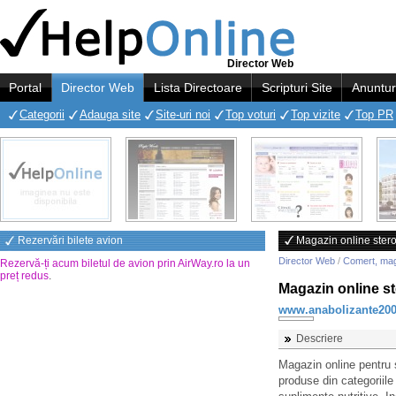
Director Web
Portal
Director Web
Lista Directoare
Scripturi Site
Anuntur
Categorii
Adauga site
Site-uri noi
Top voturi
Top vizite
Top PR
Rezervări bilete avion
Magazin online steroi
Director Web
/
Comert, ma
Rezervă-ți acum biletul de avion prin AirWay.ro la un
preț redus
.
Magazin online ste
www.anabolizante200
Descriere
Magazin online pentru s
produse din categoriile ci