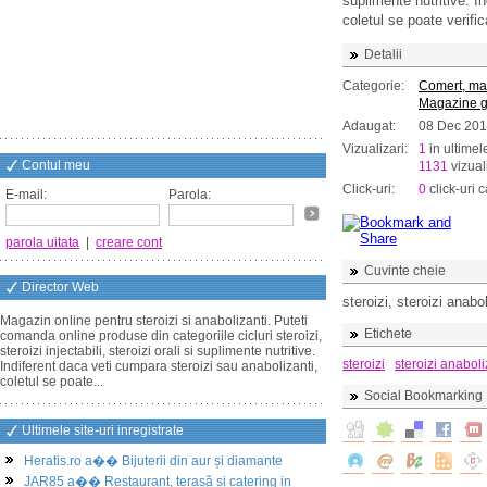
suplimente nutritive. I
coletul se poate verific
Detalii
Categorie:
Comert, ma
Magazine g
Adaugat:
08 Dec 201
Vizualizari:
1
in ultimel
Contul meu
1131
vizuali
Click-uri:
0
click-uri c
E-mail:
Parola:
parola uitata
|
creare cont
Cuvinte cheie
Director Web
steroizi, steroizi anab
Magazin online pentru steroizi si anabolizanti. Puteti
Etichete
comanda online produse din categoriile cicluri steroizi,
steroizi injectabili, steroizi orali si suplimente nutritive.
steroizi
steroizi anaboli
Indiferent daca veti cumpara steroizi sau anabolizanti,
coletul se poate...
Social Bookmarking
Ultimele site-uri inregistrate
Heratis.ro a�� Bijuterii din aur și diamante
JAR85 a�� Restaurant, terasă și catering in