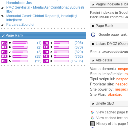
Horodnic de Jos
Pagini indexate si ba
PMC ServInstal - Montaj Aer Conditionat Bucuresti
Ilfov
Pagini indexate in Goog
Manualul Casei: Ghiduri Reparații, Instalații și
Back link-uri conform G
intreținere
Parcarea Zborului
Page Rank
Google page rank
Page Rank
(1)
(296)
Listare DMOZ (Open D
(2)
(670)
Site-ul
www.anabolizan
(2)
(829)
(15)
(762)
Alte detalii
(56)
(16735)
Varsta domeniu:
nespec
Site in limba/limbile:
ro
Tipul scriptului:
nespeci
Proprietar site:
nespeci
Site power by:
nespeci
Site Plan:
Standard
Unelte SEO
View cached page f
View cached text-on
History of this pag