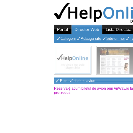
D
Portal
Director Web
Lista Directoa
Categorii
Adauga site
Site-uri noi
T
Rezervări bilete avion
Rezervă-ți acum biletul de avion prin AirWay.ro l
preț redus
.