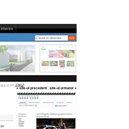
interes
ara.ro
(
Id:
13612
)
« site-ul precedent
|
site-ul urmator »
 de