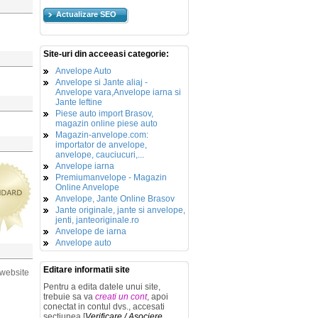
Actualizare SEO
Site-uri din acceeasi categorie:
Anvelope Auto
Anvelope si Jante aliaj -
Anvelope vara,Anvelope iarna si
Jante Ieftine
Piese auto import Brasov,
magazin online piese auto
Magazin-anvelope.com:
importator de anvelope,
anvelope, cauciucuri,...
Anvelope iarna
Premiumanvelope - Magazin
Online Anvelope
Anvelope, Jante Online Brasov
Jante originale, jante si anvelope,
jenti, janteoriginale.ro
Anvelope de iarna
Anvelope auto
Editare informatii site
 website
Pentru a edita datele unui site,
trebuie sa va
creati un cont
, apoi
conectat in contul dvs., accesati
sectiunea [
Verificare / Asociere