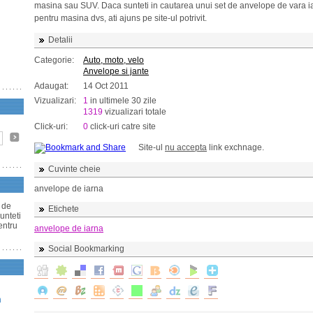
masina sau SUV. Daca sunteti in cautarea unui set de anvelope de vara i
pentru masina dvs, ati ajuns pe site-ul potrivit.
Detalii
Categorie:
Auto, moto, velo
Anvelope si jante
Adaugat:
14 Oct 2011
Vizualizari:
1
in ultimele 30 zile
1319
vizualizari totale
Click-uri:
0
click-uri catre site
Site-ul
nu accepta
link exchnage.
Cuvinte cheie
anvelope de iarna
 de
Etichete
unteti
entru
anvelope de iarna
Social Bookmarking
n