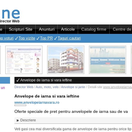
irector Web
re
Scripturi Site
Anunturi
Articole
Catalog firme
Centre de 
op voturi
Top vizite
Top PR
Taguri cautari
Anvelope de iarna si vara ieftine
Director Web
/
Auto, moto, velo
/
Anvelope si jante
/ Detalii site
www.anvelopeiarnav
a un
Anvelope de iarna si vara ieftine
www.anvelopeiarnavara.ro
Oferte speciale de pret pentru anvelopele de iarna sau de va
Descriere
Veti gasi cea mai diversificata gama de anvelope de iarna pentru orice tip