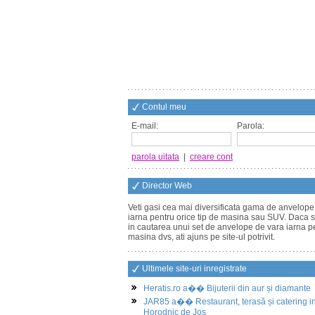
Contul meu
E-mail:
Parola:
parola uitata
|
creare cont
Director Web
Veti gasi cea mai diversificata gama de anvelope
iarna pentru orice tip de masina sau SUV. Daca s
in cautarea unui set de anvelope de vara iarna p
masina dvs, ati ajuns pe site-ul potrivit.
Ultimele site-uri inregistrate
Heratis.ro a�� Bijuterii din aur și diamante
JAR85 a�� Restaurant, terasă și catering i
Horodnic de Jos