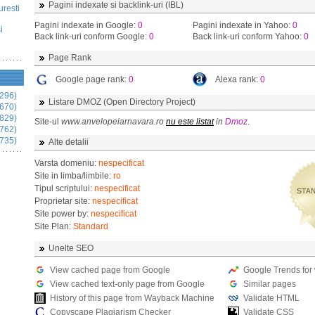
Pagini indexate si backlink-uri (IBL)
uresti
Pagini indexate in Google:
0
Pagini indexate in Yahoo:
0
i
Back link-uri conform Google:
0
Back link-uri conform Yahoo:
0
Page Rank
Google page rank:
0
Alexa rank:
0
296)
Listare DMOZ (Open Directory Project)
670)
829)
Site-ul
www.anvelopeiarnavara.ro
nu este listat
in
Dmoz
.
762)
735)
Alte detalii
Varsta domeniu:
nespecificat
Site in limba/limbile:
ro
Tipul scriptului:
nespecificat
Proprietar site:
nespecificat
Site power by:
nespecificat
Site Plan:
Standard
Unelte SEO
View cached page from Google
Google Trends for
View cached text-only page from Google
Similar pages
History of this page from Wayback Machine
Validate HTML
Copyscape Plagiarism Checker
Validate CSS