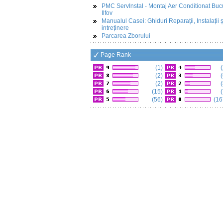
PMC ServInstal - Montaj Aer Conditionat Buc
Ilfov
Manualul Casei: Ghiduri Reparații, Instalații ș
intreținere
Parcarea Zborului
Page Rank
(1)
(
(2)
(
(2)
(
(15)
(
(56)
(16