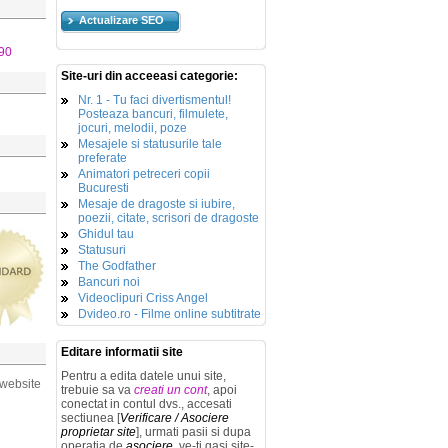
Actualizare SEO
90
Site-uri din acceeasi categorie:
Nr. 1 - Tu faci divertismentul!
Posteaza bancuri, filmulete,
jocuri, melodii, poze
Mesajele si statusurile tale
preferate
Animatori petreceri copii
Bucuresti
Mesaje de dragoste si iubire,
poezii, citate, scrisori de dragoste
Ghidul tau
Statusuri
The Godfather
Bancuri noi
Videoclipuri Criss Angel
Dvideo.ro - Filme online subtitrate
Editare informatii site
Pentru a edita datele unui site,
 website
trebuie sa va
creati un cont
, apoi
conectat in contul dvs., accesati
sectiunea [
Verificare / Asociere
proprietar site
], urmati pasii si dupa
operatia de
asociere
, ve-ti gasi site-