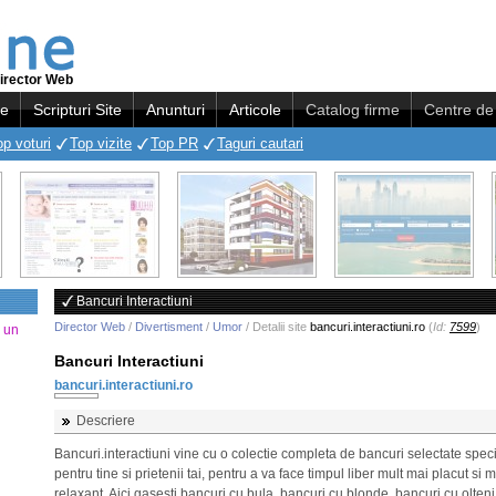
irector Web
re
Scripturi Site
Anunturi
Articole
Catalog firme
Centre de 
op voturi
Top vizite
Top PR
Taguri cautari
Bancuri Interactiuni
Director Web
/
Divertisment
/
Umor
/ Detalii site
bancuri.interactiuni.ro
(
Id:
7599
)
a un
Bancuri Interactiuni
bancuri.interactiuni.ro
Descriere
Bancuri.interactiuni vine cu o colectie completa de bancuri selectate spec
pentru tine si prietenii tai, pentru a va face timpul liber mult mai placut si 
relaxant. Aici gasesti bancuri cu bula, bancuri cu blonde, bancuri cu olteni