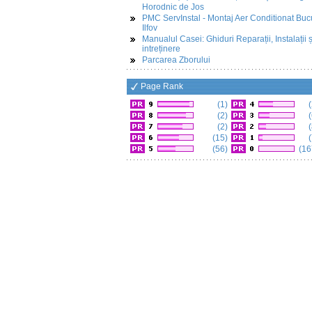
Horodnic de Jos
PMC ServInstal - Montaj Aer Conditionat Buc
Ilfov
Manualul Casei: Ghiduri Reparații, Instalații ș
intreținere
Parcarea Zborului
Page Rank
(1)
(
(2)
(
(2)
(
(15)
(
(56)
(16