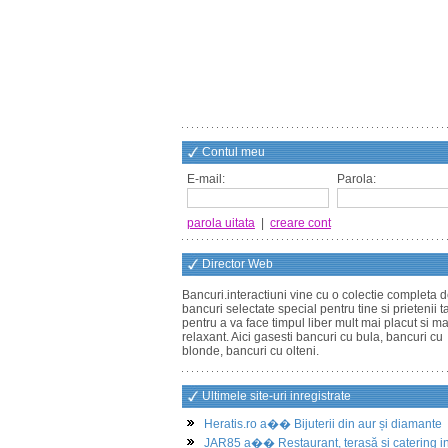
Contul meu
E-mail:
Parola:
parola uitata
|
creare cont
Director Web
Bancuri.interactiuni vine cu o colectie completa 
bancuri selectate special pentru tine si prietenii ta
pentru a va face timpul liber mult mai placut si ma
relaxant. Aici gasesti bancuri cu bula, bancuri cu
blonde, bancuri cu olteni.
Ultimele site-uri inregistrate
Heratis.ro a�� Bijuterii din aur și diamante
JAR85 a�� Restaurant, terasă și catering i