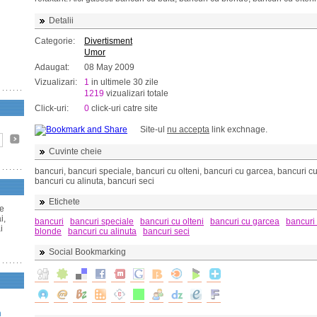
Detalii
Categorie:
Divertisment
Umor
Adaugat:
08 May 2009
Vizualizari:
1
in ultimele 30 zile
1219
vizualizari totale
Click-uri:
0
click-uri catre site
Site-ul
nu accepta
link exchnage.
Cuvinte cheie
bancuri, bancuri speciale, bancuri cu olteni, bancuri cu garcea, bancuri c
bancuri cu alinuta, bancuri seci
Etichete
de
i,
bancuri
bancuri speciale
bancuri cu olteni
bancuri cu garcea
bancuri
i
blonde
bancuri cu alinuta
bancuri seci
Social Bookmarking
n