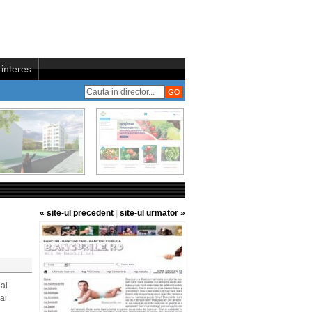
interes
« site-ul precedent
|
site-ul urmator »
ial
mai
.