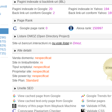
Pagini indexate si backlink-uri (IBL)
uresti
Pagini indexate in Google:
20
Pagini indexate in Yahoo:
194
Back link-uri conform Google:
2
Back link-uri conform Yahoo:
16
i
Page Rank
Google page rank:
0
Alexa rank:
150997
Listare DMOZ (Open Directory Project)
296)
670)
Site-ul
bancuri.interactiuni.ro
nu este listat
in
Dmoz
.
829)
762)
Alte detalii
735)
Varsta domeniu:
nespecificat
Site in limba/limbile:
ro
Tipul scriptului:
nespecificat
Proprietar site:
nespecificat
Site power by:
nespecificat
Site Plan:
Standard
Unelte SEO
View cached page from Google
Google Trends for
View cached text-only page from Google
Similar pages
History of this page from Wayback Machine
Validate HTML
Copyscape Plagiarism Checker
Validate CSS