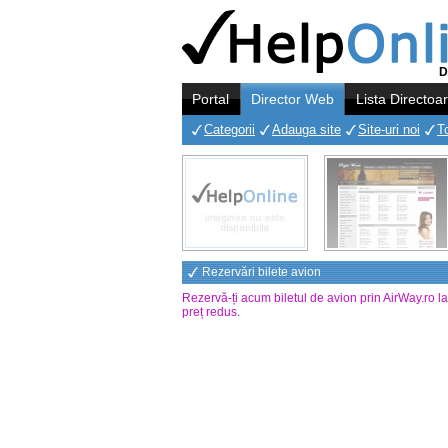
D
Portal
Director Web
Lista Directoa
Categorii
Adauga site
Site-uri noi
T
Rezervări bilete avion
Rezervă-ți acum biletul de avion prin AirWay.ro l
preț redus
.