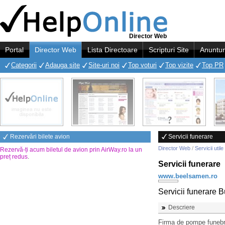
Director Web
Portal
Director Web
Lista Directoare
Scripturi Site
Anuntur
Categorii
Adauga site
Site-uri noi
Top voturi
Top vizite
Top PR
Rezervări bilete avion
Servicii funerare
Director Web
/
Servicii utile
Rezervă-ți acum biletul de avion prin AirWay.ro la un
preț redus
.
Servicii funerare
www.beelsamen.ro
Servicii funerare B
Descriere
Firma de pompe funebre