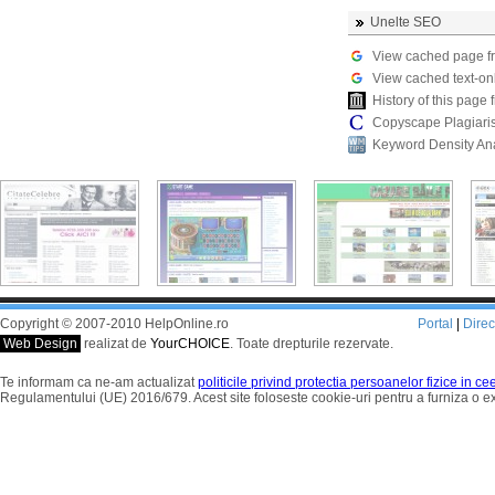
Unelte SEO
View cached page f
View cached text-on
History of this pag
Copyscape Plagiari
Keyword Density An
Copyright © 2007-2010 HelpOnline.ro
Portal
|
Dire
Web Design
realizat de
YourCHOICE
. Toate drepturile rezervate.
Te informam ca ne-am actualizat
politicile privind protectia persoanelor fizice in c
Regulamentului (UE) 2016/679. Acest site foloseste cookie-uri pentru a furniza o 