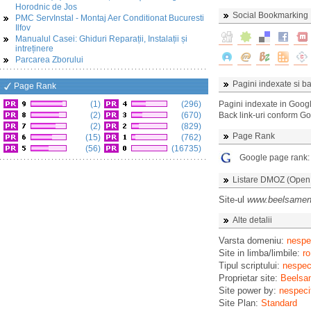
Horodnic de Jos
Social Bookmarking
PMC ServInstal - Montaj Aer Conditionat Bucuresti
Ilfov
Manualul Casei: Ghiduri Reparații, Instalații și
intreținere
Parcarea Zborului
Pagini indexate si ba
Page Rank
(1)
(296)
Pagini indexate in Goog
(2)
(670)
Back link-uri conform G
(2)
(829)
Page Rank
(15)
(762)
(56)
(16735)
Google page rank
Listare DMOZ (Open D
Site-ul
www.beelsamen
Alte detalii
Varsta domeniu:
nespec
Site in limba/limbile:
ro
Tipul scriptului:
nespeci
Proprietar site:
Beelsa
Site power by:
nespeci
Site Plan:
Standard