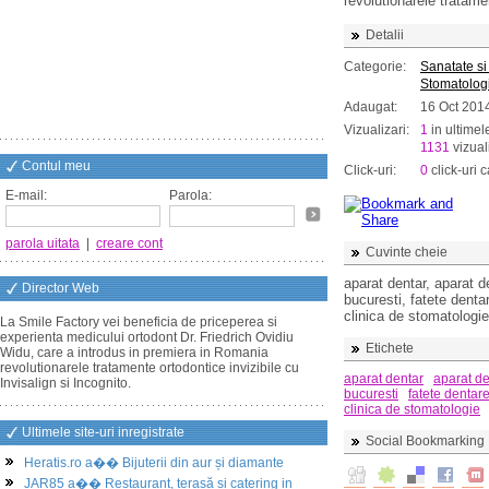
revolutionarele tratamen
Detalii
Categorie:
Sanatate si
Stomatolog
Adaugat:
16 Oct 201
Vizualizari:
1
in ultimel
1131
vizuali
Contul meu
Click-uri:
0
click-uri c
E-mail:
Parola:
parola uitata
|
creare cont
Cuvinte cheie
aparat dentar, aparat d
Director Web
bucuresti, fatete dentar
clinica de stomatologi
La Smile Factory vei beneficia de priceperea si
experienta medicului ortodont Dr. Friedrich Ovidiu
Etichete
Widu, care a introdus in premiera in Romania
revolutionarele tratamente ortodontice invizibile cu
aparat dentar
aparat de
Invisalign si Incognito.
bucuresti
fatete dentar
clinica de stomatologie
Ultimele site-uri inregistrate
Social Bookmarking
Heratis.ro a�� Bijuterii din aur și diamante
JAR85 a�� Restaurant, terasă și catering in