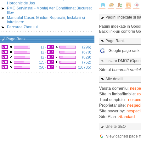
Horodnic de Jos
PMC ServInstal - Montaj Aer Conditionat Bucuresti
Ilfov
Pagini indexate si ba
Manualul Casei: Ghiduri Reparații, Instalații și
intreținere
Pagini indexate in Goog
Parcarea Zborului
Back link-uri conform G
Page Rank
Page Rank
(1)
(296)
Google page rank
(2)
(670)
(2)
(829)
Listare DMOZ (Open D
(15)
(762)
(56)
(16735)
Site-ul
bucuresti.smilef
Alte detalii
Varsta domeniu:
nespec
Site in limba/limbile:
ro
Tipul scriptului:
nespeci
Proprietar site:
nespeci
Site power by:
nespeci
Site Plan:
Standard
Unelte SEO
View cached page f