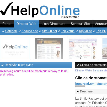
Director Web
Portal
Director Web
Lista Directoare
Scripturi Site
Anuntur
Categorii
Adauga site
Site-uri noi
Top voturi
Top vizite
Top PR
Rezervări bilete avion
Clinica de stomatolog
Director Web
/
Sanatate si 
Rezervă-ți acum biletul de avion prin AirWay.ro la un
preț redus
.
Clinica de stomat
bucuresti.smilefactor
Descriere
La Smile Factory vei b
ortodont Dr. Friedrich 