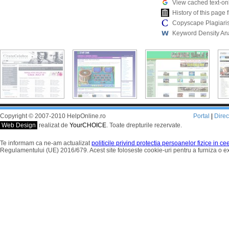
View cached text-on
History of this pag
Copyscape Plagiari
Keyword Density An
Copyright © 2007-2010 HelpOnline.ro
Portal
|
Dire
Web Design
realizat de
YourCHOICE
. Toate drepturile rezervate.
Te informam ca ne-am actualizat
politicile privind protectia persoanelor fizice in c
Regulamentului (UE) 2016/679. Acest site foloseste cookie-uri pentru a furniza o 