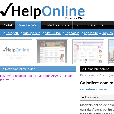
Director Web
Portal
Director Web
Lista Directoare
Scripturi Site
Anuntur
Categorii
Adauga site
Site-uri noi
Top voturi
Top vizite
Top PR
Rezervări bilete avion
Calorifere.com.ro
Director Web
/
Casa si gra
Rezervă-ți acum biletul de avion prin AirWay.ro la un
preț redus
.
Calorifere.com.ro
calorifere.com.ro
Descriere
Magazin online de calor
oglinda Vision, pentru