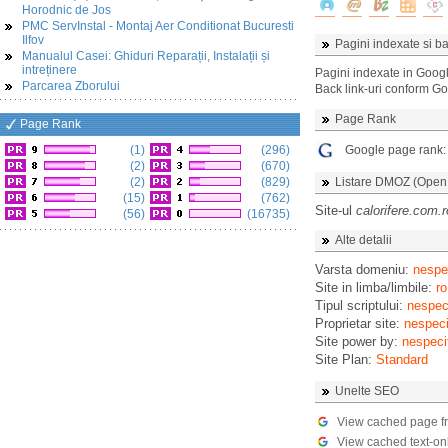
Horodnic de Jos
PMC ServInstal - Montaj Aer Conditionat Bucuresti
Ilfov
Pagini indexate si ba
Manualul Casei: Ghiduri Reparații, Instalații și
intreținere
Pagini indexate in Goog
Parcarea Zborului
Back link-uri conform G
Page Rank
Page Rank
(1)
(296)
Google page rank
(2)
(670)
(2)
(829)
Listare DMOZ (Open D
(15)
(762)
Site-ul
calorifere.com.r
(56)
(16735)
Alte detalii
Varsta domeniu:
nespec
Site in limba/limbile:
ro
Tipul scriptului:
nespeci
Proprietar site:
nespeci
Site power by:
nespeci
Site Plan:
Standard
Unelte SEO
View cached page f
View cached text-on