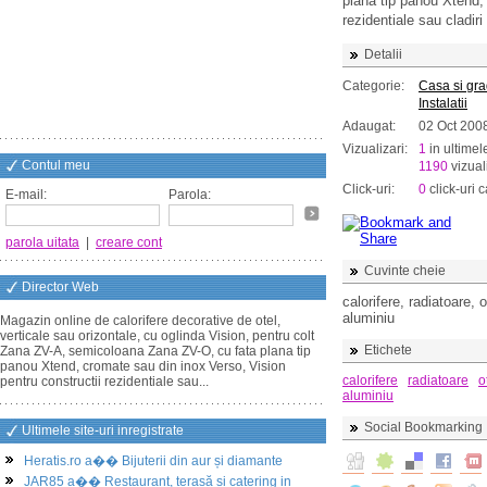
plana tip panou Xtend,
rezidentiale sau cladiri 
Detalii
Categorie:
Casa si gr
Instalatii
Adaugat:
02 Oct 200
Vizualizari:
1
in ultimel
Contul meu
1190
vizuali
Click-uri:
0
click-uri c
E-mail:
Parola:
parola uitata
|
creare cont
Cuvinte cheie
Director Web
calorifere, radiatoare, 
aluminiu
Magazin online de calorifere decorative de otel,
verticale sau orizontale, cu oglinda Vision, pentru colt
Etichete
Zana ZV-A, semicoloana Zana ZV-O, cu fata plana tip
panou Xtend, cromate sau din inox Verso, Vision
calorifere
radiatoare
o
pentru constructii rezidentiale sau...
aluminiu
Social Bookmarking
Ultimele site-uri inregistrate
Heratis.ro a�� Bijuterii din aur și diamante
JAR85 a�� Restaurant, terasă și catering in