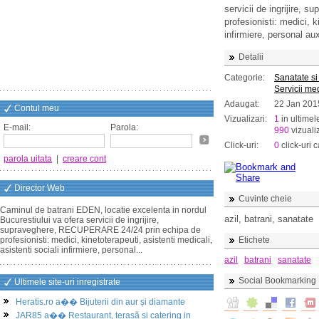
servicii de ingrijire,
profesionisti: medici, k
infirmiere, personal aux
Detalii
Categorie:
Sanatate si
Servicii me
Adaugat:
22 Jan 201
Contul meu
Vizualizari:
1
in ultimel
E-mail:
Parola:
990
vizualiz
Click-uri:
0
click-uri c
parola uitata
|
creare cont
Director Web
Cuvinte cheie
Caminul de batrani EDEN, locatie excelenta in nordul
azil, batrani, sanatate
Bucurestiului va ofera servicii de ingrijire,
supraveghere, RECUPERARE 24/24 prin echipa de
profesionisti: medici, kinetoterapeuti, asistenti medicali,
Etichete
asistenti sociali infirmiere, personal...
azil
batrani
sanatate
Social Bookmarking
Ultimele site-uri inregistrate
Heratis.ro a�� Bijuterii din aur și diamante
JAR85 a�� Restaurant, terasă și catering in