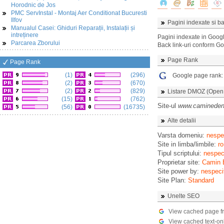
Horodnic de Jos
PMC ServInstal - Montaj Aer Conditionat Bucuresti
Ilfov
Pagini indexate si ba
Manualul Casei: Ghiduri Reparații, Instalații și
intreținere
Pagini indexate in Goog
Parcarea Zborului
Back link-uri conform G
Page Rank
Page Rank
(1)
(296)
Google page rank
(2)
(670)
(2)
(829)
Listare DMOZ (Open D
(15)
(762)
Site-ul
www.camineden
(56)
(16735)
Alte detalii
Varsta domeniu:
nespec
Site in limba/limbile:
ro
Tipul scriptului:
nespeci
Proprietar site:
Camin 
Site power by:
nespeci
Site Plan:
Standard
Unelte SEO
View cached page f
View cached text-on