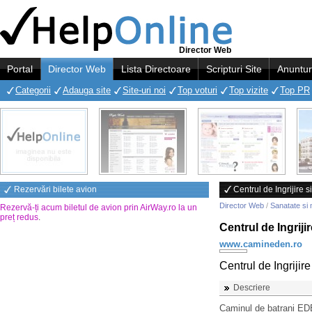
Director Web
Portal
Director Web
Lista Directoare
Scripturi Site
Anuntur
Categorii
Adauga site
Site-uri noi
Top voturi
Top vizite
Top PR
Rezervări bilete avion
Centrul de Ingrijire
Director Web
/
Sanatate si 
Rezervă-ți acum biletul de avion prin AirWay.ro la un
preț redus
.
Centrul de Ingrij
www.camineden.ro
Centrul de Ingriji
Descriere
Caminul de batrani EDE