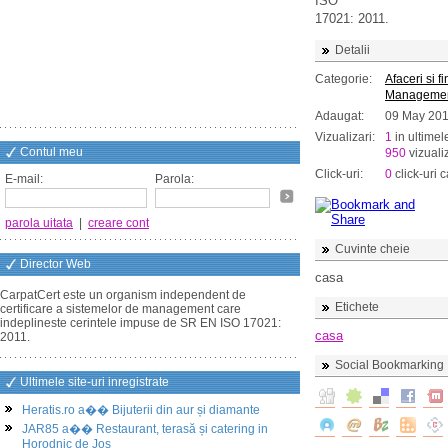
ISO
17021: 2011.
Detalii
Categorie:
Afaceri si f
Manageme
Adaugat:
09 May 20
Vizualizari:
1
in ultimel
Contul meu
950
vizualiz
Click-uri:
0
click-uri c
E-mail:
Parola:
parola uitata
|
creare cont
Cuvinte cheie
Director Web
casa
CarpatCert este un organism independent de
Etichete
certificare a sistemelor de management care
indeplineste cerintele impuse de SR EN ISO 17021:
casa
2011.
Social Bookmarking
Ultimele site-uri inregistrate
Heratis.ro a�� Bijuterii din aur și diamante
JAR85 a�� Restaurant, terasă și catering in
Horodnic de Jos