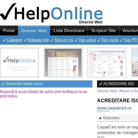
Director Web
Portal
Director Web
Lista Directoare
Scripturi Site
Anuntur
Categorii
Adauga site
Site-uri noi
Top voturi
Top vizite
Top PR
Rezervări bilete avion
ACREDITARE ISO
Director Web
/
Afaceri si fi
Rezervă-ți acum biletul de avion prin AirWay.ro la un
preț redus
.
ACREDITARE IS
www.carpatcert.ro
Descriere
CarpatCert este un org
sistemelor de managem