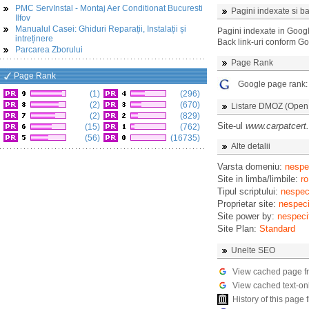
PMC ServInstal - Montaj Aer Conditionat Bucuresti
Pagini indexate si ba
Ilfov
Manualul Casei: Ghiduri Reparații, Instalații și
Pagini indexate in Goog
intreținere
Back link-uri conform G
Parcarea Zborului
Page Rank
Page Rank
Google page rank
(1)
(296)
(2)
(670)
Listare DMOZ (Open D
(2)
(829)
Site-ul
www.carpatcert.
(15)
(762)
(56)
(16735)
Alte detalii
Varsta domeniu:
nespec
Site in limba/limbile:
ro
Tipul scriptului:
nespeci
Proprietar site:
nespeci
Site power by:
nespeci
Site Plan:
Standard
Unelte SEO
View cached page f
View cached text-on
History of this pag