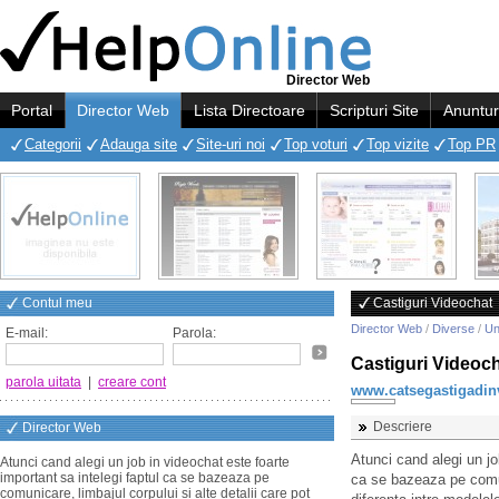
Director Web
Portal
Director Web
Lista Directoare
Scripturi Site
Anuntur
Categorii
Adauga site
Site-uri noi
Top voturi
Top vizite
Top PR
Contul meu
Castiguri Videochat
Director Web
/
Diverse
/
Un
E-mail:
Parola:
Castiguri Videoc
parola uitata
|
creare cont
www.catsegastigadin
Descriere
Director Web
Atunci cand alegi un jo
Atunci cand alegi un job in videochat este foarte
important sa intelegi faptul ca se bazeaza pe
ca se bazeaza pe comuni
comunicare, limbajul corpului si alte detalii care pot