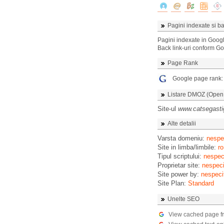
Pagini indexate si ba
Pagini indexate in Goog
Back link-uri conform G
Page Rank
Google page rank
Listare DMOZ (Open D
Site-ul
www.catsegasti
Alte detalii
Varsta domeniu:
nespec
Site in limba/limbile:
ro
Tipul scriptului:
nespeci
Proprietar site:
nespeci
Site power by:
nespeci
Site Plan:
Standard
Unelte SEO
View cached page f