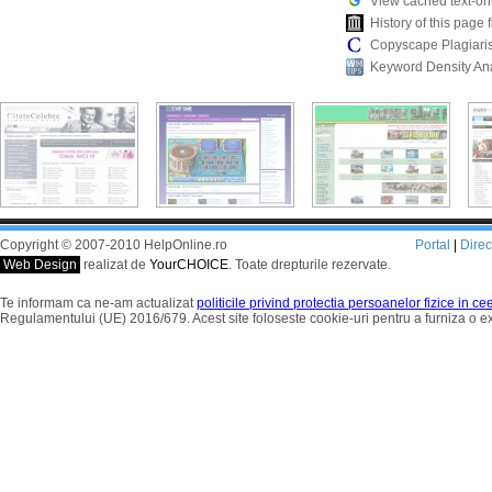
View cached text-on
History of this pag
Copyscape Plagiari
Keyword Density An
Copyright © 2007-2010 HelpOnline.ro
Portal
|
Dire
Web Design
realizat de
YourCHOICE
. Toate drepturile rezervate.
Te informam ca ne-am actualizat
politicile privind protectia persoanelor fizice in c
Regulamentului (UE) 2016/679. Acest site foloseste cookie-uri pentru a furniza o 