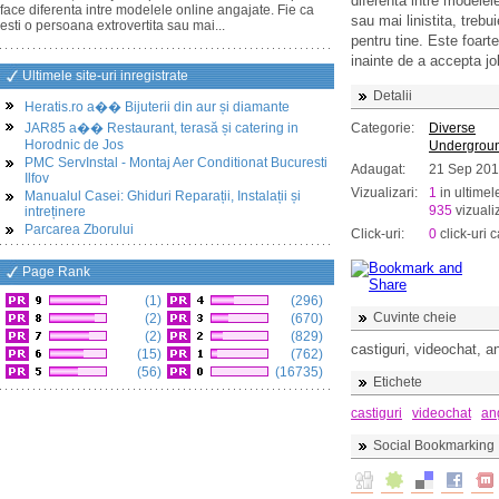
diferenta intre modelel
face diferenta intre modelele online angajate. Fie ca
sau mai linistita, treb
esti o persoana extrovertita sau mai...
pentru tine. Este foarte
inainte de a accepta job
Ultimele site-uri inregistrate
Detalii
Heratis.ro a�� Bijuterii din aur și diamante
JAR85 a�� Restaurant, terasă și catering in
Categorie:
Diverse
Horodnic de Jos
Undergrou
PMC ServInstal - Montaj Aer Conditionat Bucuresti
Adaugat:
21 Sep 20
Ilfov
Vizualizari:
1
in ultimel
Manualul Casei: Ghiduri Reparații, Instalații și
935
vizualiz
intreținere
Parcarea Zborului
Click-uri:
0
click-uri c
Page Rank
(1)
(296)
Cuvinte cheie
(2)
(670)
(2)
(829)
castiguri, videochat, a
(15)
(762)
(56)
(16735)
Etichete
castiguri
videochat
an
Social Bookmarking