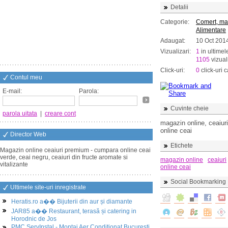
Detalii
Categorie:
Comert, ma
Alimentare
Adaugat:
10 Oct 201
Vizualizari:
1
in ultimel
1105
vizuali
Click-uri:
0
click-uri c
Contul meu
E-mail:
Parola:
Cuvinte cheie
parola uitata
|
creare cont
magazin online, ceaiur
online ceai
Director Web
Etichete
Magazin online ceaiuri premium - cumpara online ceai
verde, ceai negru, ceaiuri din fructe aromate si
magazin online
ceaiuri
vitalizante
online ceai
Social Bookmarking
Ultimele site-uri inregistrate
Heratis.ro a�� Bijuterii din aur și diamante
JAR85 a�� Restaurant, terasă și catering in
Horodnic de Jos
PMC ServInstal - Montaj Aer Conditionat Bucuresti