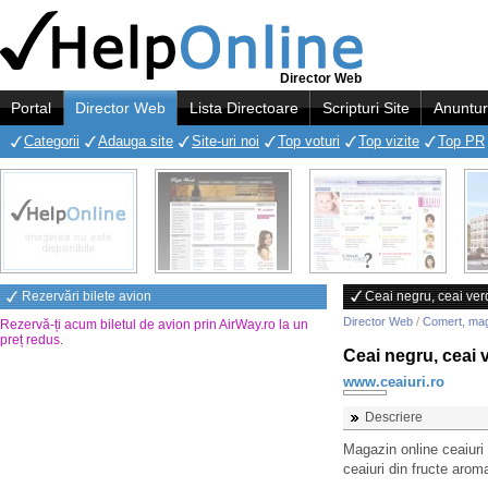
Director Web
Portal
Director Web
Lista Directoare
Scripturi Site
Anuntur
Categorii
Adauga site
Site-uri noi
Top voturi
Top vizite
Top PR
Rezervări bilete avion
Ceai negru, ceai ver
Director Web
/
Comert, ma
Rezervă-ți acum biletul de avion prin AirWay.ro la un
preț redus
.
Ceai negru, ceai 
www.ceaiuri.ro
Descriere
Magazin online ceaiuri
ceaiuri din fructe aroma