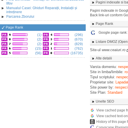
Pagini indexate si ba
Ilfov
Manualul Casei: Ghiduri Reparații, Instalații și
Pagini indexate in Goog
intreținere
Back link-uri conform G
Parcarea Zborului
Page Rank
Page Rank
Google page rank
(1)
(296)
(2)
(670)
Listare DMOZ (Open D
(2)
(829)
(15)
(762)
Site-ul
www.ceaiuri.ro
(56)
(16735)
Alte detalii
Varsta domeniu:
nespec
Site in limba/limbile:
ro
Tipul scriptului:
nespeci
Proprietar site:
Lapadat
Site power by:
nespeci
Site Plan:
Standard
Unelte SEO
View cached page f
View cached text-on
History of this pag
Copyscape Plagiari