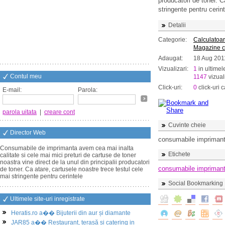
producatori de toner. C
stringente pentru cerin
Detalii
Categorie:
Calculatoar
Magazine c
Adaugat:
18 Aug 201
Vizualizari:
1
in ultimel
Contul meu
1147
vizuali
Click-uri:
0
click-uri c
E-mail:
Parola:
parola uitata
|
creare cont
Cuvinte cheie
Director Web
consumabile impriman
Consumabile de imprimanta avem cea mai inalta
Etichete
calitate si cele mai mici preturi de cartuse de toner
noastra vine direct de la unul din principalii producatori
consumabile impriman
de toner. Ca atare, cartusele noastre trece testul cele
mai stringente pentru cerintele
Social Bookmarking
Ultimele site-uri inregistrate
Heratis.ro a�� Bijuterii din aur și diamante
JAR85 a�� Restaurant, terasă și catering in