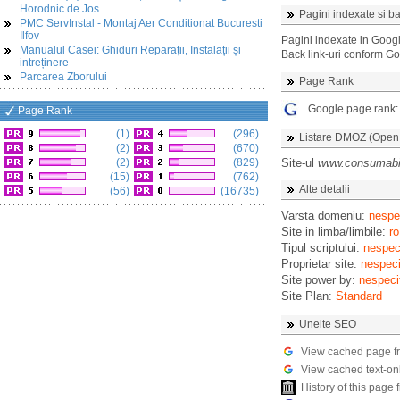
Horodnic de Jos
Pagini indexate si ba
PMC ServInstal - Montaj Aer Conditionat Bucuresti
Ilfov
Pagini indexate in Goog
Manualul Casei: Ghiduri Reparații, Instalații și
Back link-uri conform G
intreținere
Parcarea Zborului
Page Rank
Google page rank
Page Rank
(1)
(296)
Listare DMOZ (Open D
(2)
(670)
(2)
(829)
Site-ul
www.consumabil
(15)
(762)
Alte detalii
(56)
(16735)
Varsta domeniu:
nespec
Site in limba/limbile:
ro
Tipul scriptului:
nespeci
Proprietar site:
nespeci
Site power by:
nespeci
Site Plan:
Standard
Unelte SEO
View cached page f
View cached text-on
History of this pag