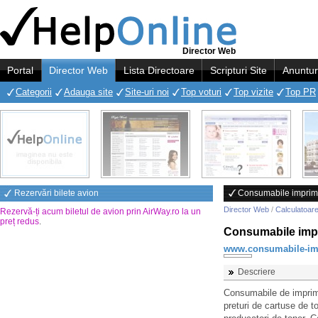
Director Web
Portal
Director Web
Lista Directoare
Scripturi Site
Anuntur
Categorii
Adauga site
Site-uri noi
Top voturi
Top vizite
Top PR
Rezervări bilete avion
Consumabile imprim
Director Web
/
Calculatoare
Rezervă-ți acum biletul de avion prin AirWay.ro la un
preț redus
.
Consumabile imp
www.consumabile-im
Descriere
Consumabile de imprima
preturi de cartuse de to