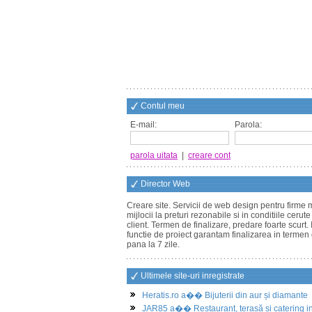
Contul meu
E-mail:
Parola:
parola uitata
|
creare cont
Director Web
Creare site. Servicii de web design pentru firme m
mijlocii la preturi rezonabile si in conditiile cerut
client. Termen de finalizare, predare foarte scurt. 
functie de proiect garantam finalizarea in termen
pana la 7 zile.
Ultimele site-uri inregistrate
Heratis.ro a�� Bijuterii din aur și diamante
JAR85 a�� Restaurant, terasă și catering i