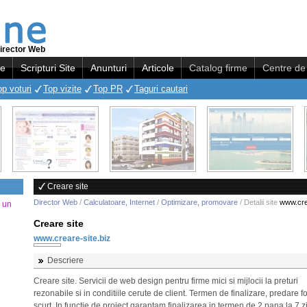
irector Web
re
Scripturi Site
Anunturi
Articole
Catalog firme
Centre de 
op voturi
Top vizite
Top PR
Taguri cautari
Creare site
Director Web
/
Calculatoare, Internet
/
Optimizare, promovare
/ Detalii site
www.cre
a un
Creare site
www.creare-site.biz
Descriere
Creare site. Servicii de web design pentru firme mici si mijlocii la preturi
rezonabile si in conditiile cerute de client. Termen de finalizare, predare f
scurt. In functie de proiect garantam finalizarea in termen de 2 pana la 7 zi