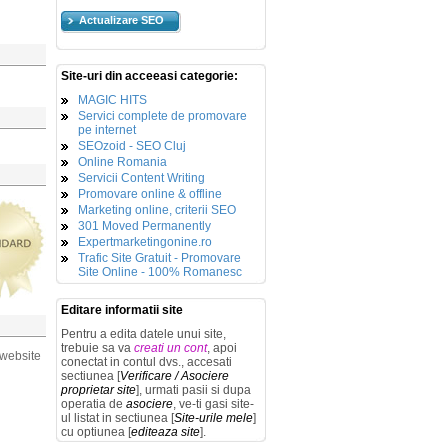
Actualizare SEO
Site-uri din acceeasi categorie:
MAGIC HITS
Servici complete de promovare
pe internet
SEOzoid - SEO Cluj
Online Romania
Servicii Content Writing
Promovare online & offline
Marketing online, criterii SEO
301 Moved Permanently
Expertmarketingonine.ro
Trafic Site Gratuit - Promovare
Site Online - 100% Romanesc
Editare informatii site
Pentru a edita datele unui site,
trebuie sa va
creati un cont
, apoi
 website
conectat in contul dvs., accesati
sectiunea [
Verificare / Asociere
proprietar site
], urmati pasii si dupa
operatia de
asociere
, ve-ti gasi site-
ul listat in sectiunea [
Site-urile mele
]
cu optiunea [
editeaza site
].