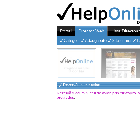
D
Portal
Director Web
Lista Directoa
Categorii
Adauga site
Site-uri noi
T
Rezervări bilete avion
Rezervă-ți acum biletul de avion prin AirWay.ro l
preț redus
.