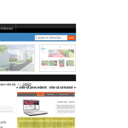
interes
are-site.biz
(
Id:
14563
)
« site-ul precedent
|
site-ul urmator »
oarte
le.