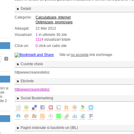
Detalii
Categorie:
Calculatoare, Internet
Optimizare, promovare
Adaugat:
22 Mar 2012
Vizualizari:
1
in ultimele 30 zile
1114
vizualizari totale
Click-uri:
0
click-uri catre site
Site-ul
nu accepta
link exchnage.
Cuvinte cheie
httpwwwcrearesitebiz
Etichete
ici si
httpwwwcrearesitebiz
e de
In
Social Bookmarking
 de 2
Pagini indexate si backlink-uri (IBL)
n