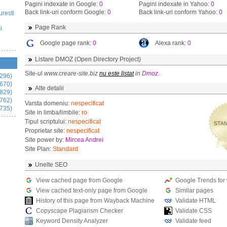
Pagini indexate in Google:
0
Pagini indexate in Yahoo:
0
Back link-uri conform Google:
0
Back link-uri conform Yahoo:
0
uresti
Page Rank
i
Google page rank:
0
Alexa rank:
0
Listare DMOZ (Open Directory Project)
Site-ul
www.creare-site.biz
nu este listat
in
Dmoz
.
296)
670)
Alte detalii
829)
762)
Varsta domeniu:
nespecificat
735)
Site in limba/limbile:
ro
Tipul scriptului:
nespecificat
Proprietar site:
nespecificat
Site power by:
Mircea Andrei
Site Plan:
Standard
Unelte SEO
View cached page from Google
Google Trends for
View cached text-only page from Google
Similar pages
History of this page from Wayback Machine
Validate HTML
Copyscape Plagiarism Checker
Validate CSS
Keyword Density Analyzer
Validate feed