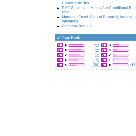
Horodnic de Jos
PMC ServInstal - Montaj Aer Conditionat Buc
Ilfov
Manualul Casei: Ghiduri Reparații, Instalații ș
intreținere
Parcarea Zborului
Page Rank
(1)
(
(2)
(
(2)
(
(15)
(
(56)
(16