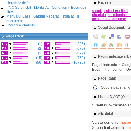
Etichete
Horodnic de Jos
PMC ServInstal - Montaj Aer Conditionat Bucuresti
saboti
saboti medicali
Ilfov
din piele
incaltaminte 
Manualul Casei: Ghiduri Reparații, Instalații și
incaltaminte din piele
intreținere
Parcarea Zborului
Social Bookmarking
Page Rank
(1)
(296)
(2)
(670)
(2)
(829)
Pagini indexate si ba
(15)
(762)
(56)
(16735)
Pagini indexate in Goog
Back link-uri conform G
Page Rank
Google page rank
Listare DMOZ (Open D
Site-ul
www.crismed-sh
Alte detalii
Varsta domeniu:
nespec
Site in limba/limbile:
ro