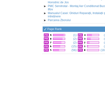
Horodnic de Jos
PMC ServInstal - Montaj Aer Conditionat Buc
Ilfov
Manualul Casei: Ghiduri Reparații, Instalații ș
intreținere
Parcarea Zborului
Page Rank
(1)
(
(2)
(
(2)
(
(15)
(
(56)
(16