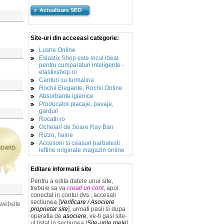
Actualizare SEO
Site-uri din acceeasi categorie:
Lustre Online
Eslastix Shop este locul ideal
pentru cumparaturi inteligente -
elastixshop.ro
Centuri cu turmalina
Rochii Elegante, Rochii Online
Absorbante igienice
Producator placaje, pavaje,
garduri
Rocatil.ro
Ochelari de Soare Ray Ban
Rizzo, haine
Accesorii si ceasuri barbatesti
ieftine originale magazin online
Editare informatii site
Pentru a edita datele unui site,
trebuie sa va
creati un cont
, apoi
conectat in contul dvs., accesati
sectiunea [
Verificare / Asociere
 website
proprietar site
], urmati pasii si dupa
operatia de
asociere
, ve-ti gasi site-
ul listat in sectiunea [
Site-urile mele
]