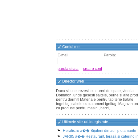
Contul meu
E-mail:
Parola:
parola uitata
|
creare cont
Director Web
Daca si tu te trezesti cu dureri de spate, vino la
Domafon, unde gasesti saltele, perne si alte pro
pentru dormit! Materiale pentru tapiterie tratate
ingnifug, saltele cu tratament ignifug. Magazin on
cu produse pentru masini, barci,...
Ultimele site-uri inregistrate
Heratis.ro a�� Bijuterii din aur și diamante
JAR85 a�� Restaurant, terasă și catering i