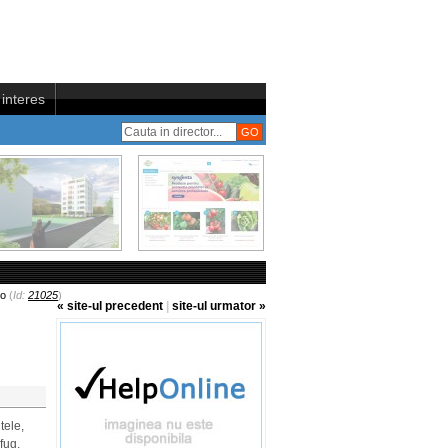
interes
ro
(
Id:
21025
)
« site-ul precedent
|
site-ul urmator »
tele,
fug,