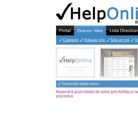
D
Portal
Director Web
Lista Directoa
Categorii
Adauga site
Site-uri noi
T
Rezervări bilete avion
Rezervă-ți acum biletul de avion prin AirWay.ro l
preț redus
.