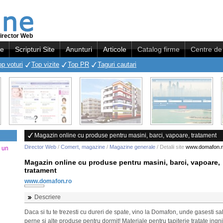
irector Web
re
Scripturi Site
Anunturi
Articole
Catalog firme
Centre de 
op voturi
Top vizite
Top PR
Taguri cautari
Magazin online cu produse pentru masini, barci, vapoare, tratament
Director Web
/
Comert, magazine
/
Magazine generale
/ Detalii site
www.domafon.
a un
Magazin online cu produse pentru masini, barci, vapoare,
tratament
www.domafon.ro
Descriere
Daca si tu te trezesti cu dureri de spate, vino la Domafon, unde gasesti sal
perne si alte produse pentru dormit! Materiale pentru tapiterie tratate ingni