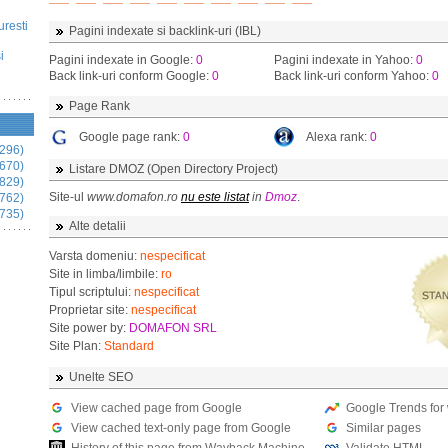
uresti
Pagini indexate si backlink-uri (IBL)
i
Pagini indexate in Google:
0
Pagini indexate in Yahoo:
0
Back link-uri conform Google:
0
Back link-uri conform Yahoo:
0
Page Rank
Google page rank:
0
Alexa rank:
0
296)
670)
Listare DMOZ (Open Directory Project)
829)
Site-ul
www.domafon.ro
nu este listat
in
Dmoz
.
762)
735)
Alte detalii
Varsta domeniu:
nespecificat
Site in limba/limbile:
ro
Tipul scriptului:
nespecificat
Proprietar site:
nespecificat
Site power by:
DOMAFON SRL
Site Plan:
Standard
Unelte SEO
View cached page from Google
Google Trends for
View cached text-only page from Google
Similar pages