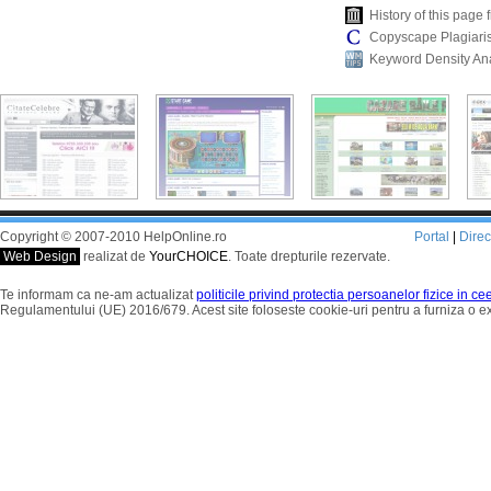
History of this pag
Copyscape Plagiari
Keyword Density An
Copyright © 2007-2010 HelpOnline.ro
Portal
|
Dire
Web Design
realizat de
YourCHOICE
. Toate drepturile rezervate.
Te informam ca ne-am actualizat
politicile privind protectia persoanelor fizice in c
Regulamentului (UE) 2016/679. Acest site foloseste cookie-uri pentru a furniza o 