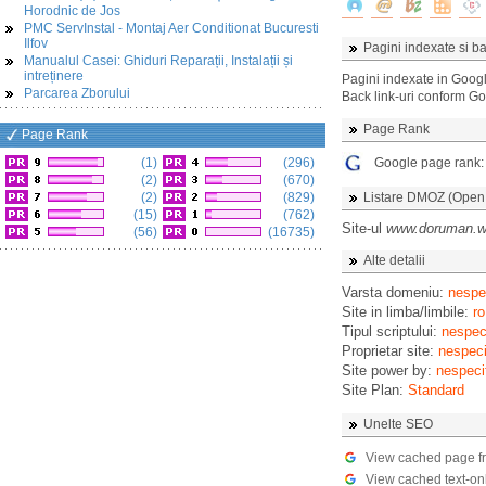
Horodnic de Jos
PMC ServInstal - Montaj Aer Conditionat Bucuresti
Ilfov
Pagini indexate si ba
Manualul Casei: Ghiduri Reparații, Instalații și
intreținere
Pagini indexate in Goog
Parcarea Zborului
Back link-uri conform G
Page Rank
Page Rank
(1)
(296)
Google page rank
(2)
(670)
(2)
(829)
Listare DMOZ (Open D
(15)
(762)
Site-ul
www.doruman.
(56)
(16735)
Alte detalii
Varsta domeniu:
nespec
Site in limba/limbile:
ro
Tipul scriptului:
nespeci
Proprietar site:
nespeci
Site power by:
nespeci
Site Plan:
Standard
Unelte SEO
View cached page f
View cached text-on