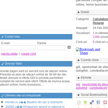
pachetului complet de 
online, home bussiness
Detalii
Categorie:
Calculatoar
Resurse
Adaugat:
24 Feb 200
Vizualizari:
1
in ultimel
Contul meu
1280
vizual
Click-uri:
0
click-uri c
E-mail:
Parola:
parola uitata
|
creare cont
Cuvinte cheie
Director Web
gdi, oportunitati de afa
autopilot, cursdeafacer
Aceste pagini sunt un succint curs de afaceri online.
Prezinta un plan de afaceri online de 30-60 de zile,
Etichete
testat, precum si oferta GDI in privinta pachetului
complet de servicii web oferit. Oferte de munca acasa,
gdi
oportunitati de afac
afaceri online, home bussiness....
autopilot
cursdeafaceri
Social Bookmarking
Ultimele site-uri inregistrate
Heratis.ro a�� Bijuterii din aur și diamante
JAR85 a�� Restaurant, terasă și catering in