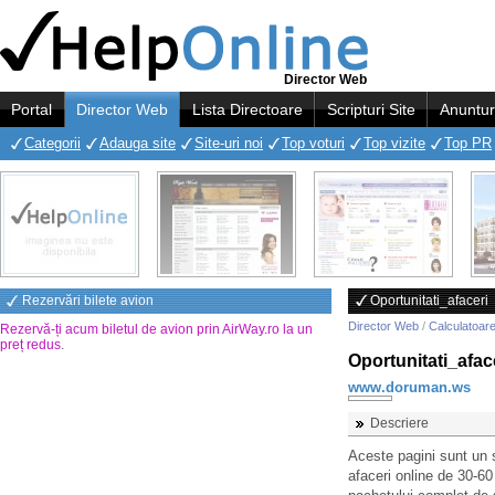
Director Web
Portal
Director Web
Lista Directoare
Scripturi Site
Anuntur
Categorii
Adauga site
Site-uri noi
Top voturi
Top vizite
Top PR
Rezervări bilete avion
Oportunitati_afaceri
Director Web
/
Calculatoare
Rezervă-ți acum biletul de avion prin AirWay.ro la un
preț redus
.
Oportunitati_afac
www.doruman.ws
Descriere
Aceste pagini sunt un s
afaceri online de 30-60 