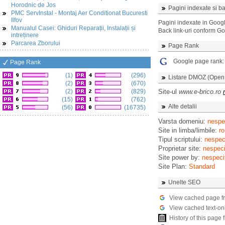
Horodnic de Jos
Pagini indexate si ba
PMC ServInstal - Montaj Aer Conditionat Bucuresti
Ilfov
Pagini indexate in Goog
Manualul Casei: Ghiduri Reparații, Instalații și
Back link-uri conform G
intreținere
Parcarea Zborului
Page Rank
Google page rank
Page Rank
(1)
(296)
Listare DMOZ (Open D
(2)
(670)
(2)
(829)
Site-ul
www.e-brico.ro
(15)
(762)
Alte detalii
(56)
(16735)
Varsta domeniu:
nespec
Site in limba/limbile:
ro
Tipul scriptului:
nespeci
Proprietar site:
nespeci
Site power by:
nespeci
Site Plan:
Standard
Unelte SEO
View cached page f
View cached text-on
History of this pag