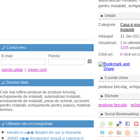
automatizari instalatii
pentru instalatii, echi
Detalii
Categorie:
Casa si gr
Instalatii
Adaugat:
31 Jan 201
Vizualizari:
1
in ultimel
Contul meu
1155
vizuali
Click-uri:
0
click-uri c
E-mail:
Parola:
parola uitata
|
creare cont
Cuvinte cheie
Director Web
produse bricolaj, echi
Cele mai ieftine produse de produse bricolaj,
Etichete
echipamente de instalatii, automatizari instalatii,
echipamente de instalatii, piese de schimb, accesorii
produse bricolaj
echi
pentru instalatii, echipamente pentru sudura, material
lemnos.
Social Bookmarking
Ultimele site-uri inregistrate
Heratis.ro a�� Bijuterii din aur și diamante
JAR85 a�� Restaurant, terasă și catering in