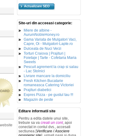
Actualizare SEO
Site-uri din acceeasi categorie:
Miere de albine -
AurumNobleHoney.ro
Gama Variata de Mulgatori Vaci,
Capre, Oi - Mulgatori-Lapte.ro
Dulceata de Nuci Verzi
Torturi Craiova | Prajituri |
Foietaje | Tarte - Cofetaria Maria
Sweets
Pescuit agrement la crap si salau
- Lac Stolnici
Livrare mancare la domiciliu
Fresh Kitchen Bucatarie
romaneasca Catering Victoriei
Prajituri diabetici
Expres Pizza - pe gustul tau !!!
Magazin de peste
Editare informatii site
Pentru a edita datele unui site,
trebuie sa va
creati un cont
, apoi
 website
conectat in contul dvs., accesati
sectiunea [
Verificare / Asociere
proprietar site
], urmati pasii si dupa