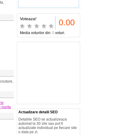
ta,
Voteaza!
0.00
Media voturilor din:
0
voturi.
 couture,
rie
de nunta
Actualizare detalii SEO
Detaliile SEO se actualizeaza
automat la 30 zile sau pot fi
actualizate individual pe fiecare site
o data pe zi.