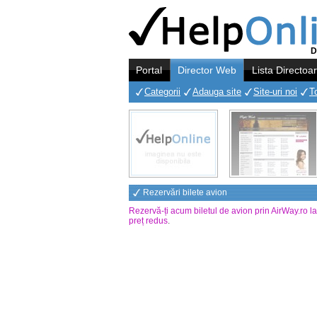
D
Portal
Director Web
Lista Directoa
Categorii
Adauga site
Site-uri noi
T
Rezervări bilete avion
Rezervă-ți acum biletul de avion prin AirWay.ro l
preț redus
.