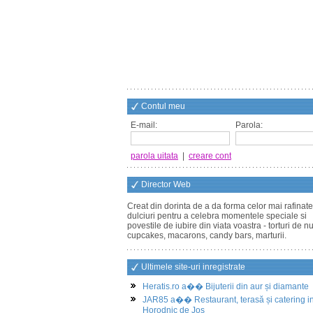
Contul meu
E-mail:
Parola:
parola uitata
|
creare cont
Director Web
Creat din dorinta de a da forma celor mai rafinate
dulciuri pentru a celebra momentele speciale si
povestile de iubire din viata voastra - torturi de n
cupcakes, macarons, candy bars, marturii.
Ultimele site-uri inregistrate
Heratis.ro a�� Bijuterii din aur și diamante
JAR85 a�� Restaurant, terasă și catering i
Horodnic de Jos