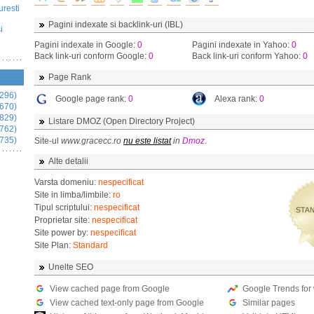
uresti
Pagini indexate si backlink-uri (IBL)
i
Pagini indexate in Google:
0
Pagini indexate in Yahoo:
0
Back link-uri conform Google:
0
Back link-uri conform Yahoo:
0
Page Rank
296)
Google page rank:
0
Alexa rank:
0
670)
829)
Listare DMOZ (Open Directory Project)
762)
735)
Site-ul
www.gracecc.ro
nu este listat
in
Dmoz
.
Alte detalii
Varsta domeniu:
nespecificat
Site in limba/limbile:
ro
Tipul scriptului:
nespecificat
Proprietar site:
nespecificat
Site power by:
nespecificat
Site Plan:
Standard
Unelte SEO
View cached page from Google
Google Trends for
View cached text-only page from Google
Similar pages