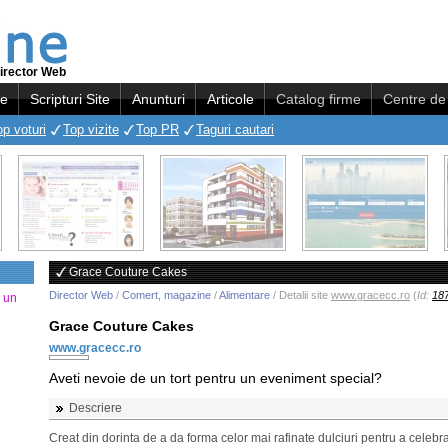
irector Web
re
Scripturi Site
Anunturi
Articole
Catalog firme
Centre de 
op voturi
Top vizite
Top PR
Taguri cautari
Grace Couture Cakes
Director Web
/
Comert, magazine
/
Alimentare
/ Detalii site
www.gracecc.ro
(
Id:
18
a un
Grace Couture Cakes
www.gracecc.ro
Aveti nevoie de un tort pentru un eveniment special?
Descriere
Creat din dorinta de a da forma celor mai rafinate dulciuri pentru a celebr