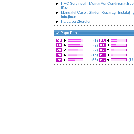
PMC ServInstal - Montaj Aer Conditionat Buc
Ilfov
Manualul Casei: Ghiduri Reparații, Instalații ș
intreținere
Parcarea Zborului
Page Rank
(1)
(
(2)
(
(2)
(
(15)
(
(56)
(16