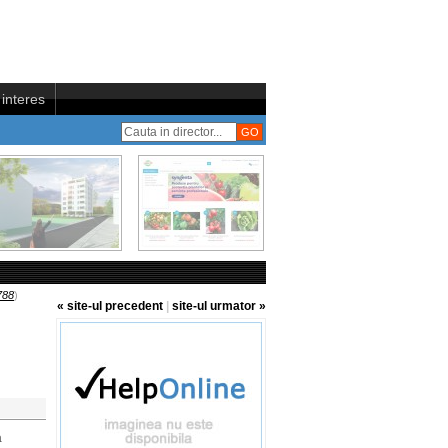
interes
788
)
« site-ul precedent
|
site-ul urmator »
a