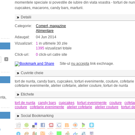
momentele speciale si povestile de iubire din viata voastra - torturi de nun
cupcakes, macarons, candy bars, marturii.
Detalii
Categorie:
Comert, magazine
Alimentare
Adaugat:
04 Jun 2014
Vizualizari:
1
in ultimele 30 zile
1395
vizualizari totale
Click-uri:
0
click-uri catre site
Site-ul
nu accepta
link exchnage.
Cuvinte cheie
tort de nunta, candy bars, cupcakes, torturi evenimente, couture, cofetarie
cofetarie evenimente, atelier cofetarie, atelier couture, torturi de nunta
Etichete
unta,
tort de nunta
candy bars
cupcakes
torturi evenimente
couture
cofeta
couture
cofetarie evenimente
atelier cofetarie
atelier couture
torturi 
Social Bookmarking
n