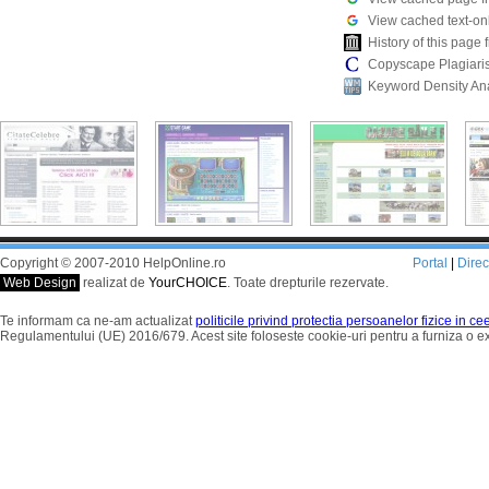
View cached text-on
History of this pag
Copyscape Plagiari
Keyword Density An
Copyright © 2007-2010 HelpOnline.ro
Portal
|
Dire
Web Design
realizat de
YourCHOICE
. Toate drepturile rezervate.
Te informam ca ne-am actualizat
politicile privind protectia persoanelor fizice in c
Regulamentului (UE) 2016/679. Acest site foloseste cookie-uri pentru a furniza o 