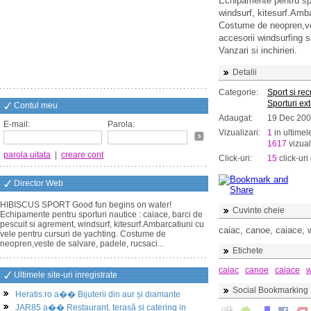
Echipamente pentru spo
windsurf, kitesurf.Amba
Costume de neopren,ves
accesorii windsurfing s
Vanzari si inchirieri.
Detalii
Categorie:
Sport si re
Sporturi ex
Contul meu
Adaugat:
19 Dec 20
E-mail:
Parola:
Vizualizari:
1
in ultimel
1617
vizual
parola uitata
|
creare cont
Click-uri:
15
click-uri 
Director Web
HIBISCUS SPORT Good fun begins on water!
Cuvinte cheie
Echipamente pentru sporturi nautice : caiace, barci de
pescuit si agrement, windsurf, kitesurf.Ambarcatiuni cu
caiac, canoe, caiace, w
vele pentru cursuri de yachting. Costume de
neopren,veste de salvare, padele, rucsaci...
Etichete
caiac
canoe
caiace
w
Ultimele site-uri inregistrate
Social Bookmarking
Heratis.ro a�� Bijuterii din aur și diamante
JAR85 a�� Restaurant, terasă și catering in