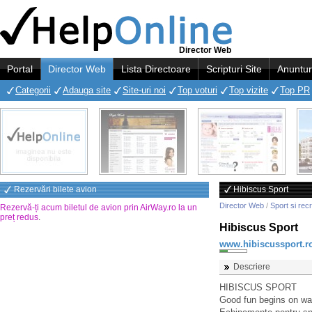
Director Web
Portal
Director Web
Lista Directoare
Scripturi Site
Anuntur
Categorii
Adauga site
Site-uri noi
Top voturi
Top vizite
Top PR
Rezervări bilete avion
Hibiscus Sport
Director Web
/
Sport si rec
Rezervă-ți acum biletul de avion prin AirWay.ro la un
preț redus
.
Hibiscus Sport
www.hibiscussport.r
Descriere
HIBISCUS SPORT
Good fun begins on wa