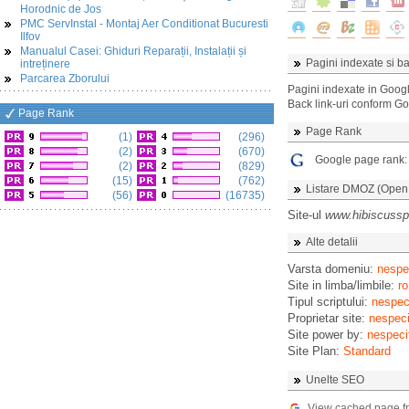
Horodnic de Jos
PMC ServInstal - Montaj Aer Conditionat Bucuresti
Ilfov
Manualul Casei: Ghiduri Reparații, Instalații și
Pagini indexate si ba
intreținere
Parcarea Zborului
Pagini indexate in Goog
Back link-uri conform G
Page Rank
Page Rank
(1)
(296)
(2)
(670)
Google page rank
(2)
(829)
(15)
(762)
Listare DMOZ (Open D
(56)
(16735)
Site-ul
www.hibiscusspo
Alte detalii
Varsta domeniu:
nespec
Site in limba/limbile:
ro
Tipul scriptului:
nespeci
Proprietar site:
nespeci
Site power by:
nespeci
Site Plan:
Standard
Unelte SEO
View cached page f