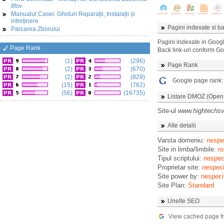
Ilfov
Manualul Casei: Ghiduri Reparații, Instalații și
intreținere
Pagini indexate si ba
Parcarea Zborului
Pagini indexate in Goog
Page Rank
Back link-uri conform G
(1)
(296)
Page Rank
(2)
(670)
(2)
(829)
Google page rank
(15)
(762)
(56)
(16735)
Listare DMOZ (Open D
Site-ul
www.hightechsv
Alte detalii
Varsta domeniu:
nespec
Site in limba/limbile:
ro
Tipul scriptului:
nespeci
Proprietar site:
nespeci
Site power by:
nespeci
Site Plan:
Standard
Unelte SEO
View cached page f