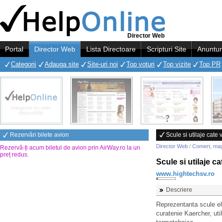
Director Web
Portal
Director Web
Lista Directoare
Scripturi Site
Anuntur
Categorii
Adauga site
Site-uri noi
Top voturi
Top vizite
Top PR
Rezervări bilete avion
Scule si utilaje cate 
Director Web
/
Comert, ma
Rezervă-ți acum biletul de avion prin AirWay.ro la un
preț redus
.
Scule si utilaje ca
www.hightechsv.ro
Descriere
Reprezentanta scule e
curatenie Kaercher, ut