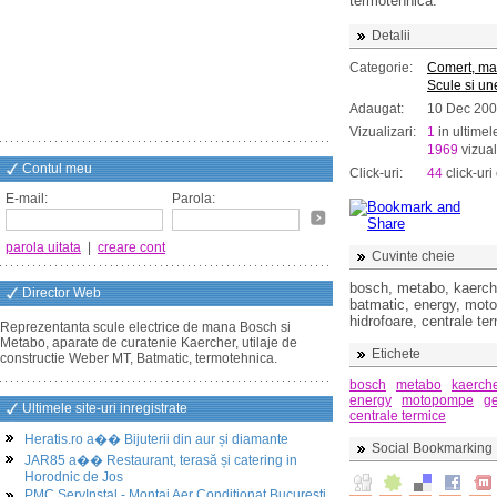
termotehnica.
Detalii
Categorie:
Comert, ma
Scule si un
Adaugat:
10 Dec 20
Vizualizari:
1
in ultimel
1969
vizual
Contul meu
Click-uri:
44
click-uri 
E-mail:
Parola:
parola uitata
|
creare cont
Cuvinte cheie
bosch, metabo, kaercher
Director Web
batmatic, energy, moto
hidrofoare, centrale te
Reprezentanta scule electrice de mana Bosch si
Metabo, aparate de curatenie Kaercher, utilaje de
Etichete
constructie Weber MT, Batmatic, termotehnica.
bosch
metabo
kaerch
energy
motopompe
ge
Ultimele site-uri inregistrate
centrale termice
Heratis.ro a�� Bijuterii din aur și diamante
Social Bookmarking
JAR85 a�� Restaurant, terasă și catering in
Horodnic de Jos
PMC ServInstal - Montaj Aer Conditionat Bucuresti