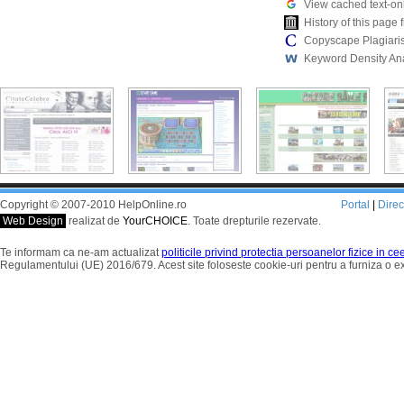
View cached text-on
History of this pag
Copyscape Plagiari
Keyword Density An
Copyright © 2007-2010 HelpOnline.ro
Portal
|
Dire
Web Design
realizat de
YourCHOICE
. Toate drepturile rezervate.
Te informam ca ne-am actualizat
politicile privind protectia persoanelor fizice in c
Regulamentului (UE) 2016/679. Acest site foloseste cookie-uri pentru a furniza o 