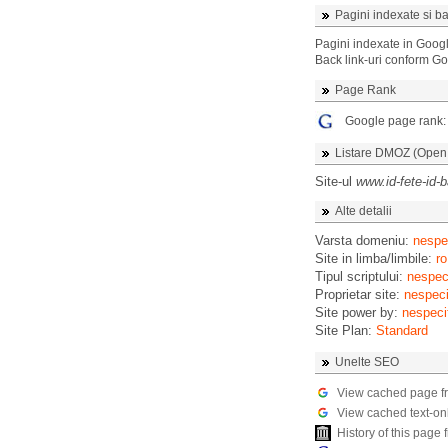
Pagini indexate si ba
Pagini indexate in Goog
Back link-uri conform G
Page Rank
Google page rank
Listare DMOZ (Open D
Site-ul
www.id-fete-id-b
Alte detalii
Varsta domeniu:
nespec
Site in limba/limbile:
ro
Tipul scriptului:
nespeci
Proprietar site:
nespeci
Site power by:
nespeci
Site Plan:
Standard
Unelte SEO
View cached page f
View cached text-on
History of this pag