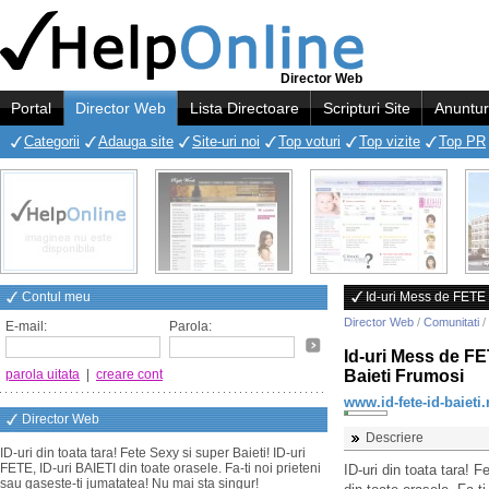
Director Web
Portal
Director Web
Lista Directoare
Scripturi Site
Anuntur
Categorii
Adauga site
Site-uri noi
Top voturi
Top vizite
Top PR
Contul meu
Id-uri Mess de FETE 
Director Web
/
Comunitati
/
E-mail:
Parola:
Id-uri Mess de FE
parola uitata
|
creare cont
Baieti Frumosi
www.id-fete-id-baieti.
Director Web
Descriere
ID-uri din toata tara! Fete Sexy si super Baieti! ID-uri
FETE, ID-uri BAIETI din toate orasele. Fa-ti noi prieteni
ID-uri din toata tara! 
sau gaseste-ti jumatatea! Nu mai sta singur!