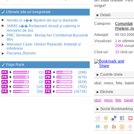
din toate orasele. Fa-t
singur!
Ultimele site-uri inregistrate
Detalii
Heratis.ro a�� Bijuterii din aur și diamante
Categorie:
Comunitati
JAR85 a�� Restaurant, terasă și catering in
Prietenii, 
Horodnic de Jos
Adaugat:
05 Oct 200
PMC ServInstal - Montaj Aer Conditionat Bucuresti
Ilfov
Vizualizari:
1
in ultimel
Manualul Casei: Ghiduri Reparații, Instalații și
2094
vizual
intreținere
Click-uri:
15
click-uri 
Parcarea Zborului
Page Rank
(1)
(296)
Cuvinte cheie
(2)
(670)
(2)
(829)
iduri, mess, fete, baiet
(15)
(762)
(56)
(16735)
Etichete
iduri
mess
fete
baieti
Social Bookmarking