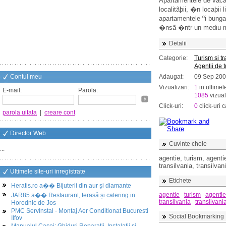
Apartamentele de vacanþ
localitãþii, �n locaþii 
apartamentele ºi bungal
�nsã �ntr-un mediu m
Detalii
Categorie:
Turism si t
Agentii de 
Contul meu
Adaugat:
09 Sep 20
Vizualizari:
1
in ultimel
E-mail:
Parola:
1085
vizual
Click-uri:
0
click-uri c
parola uitata
|
creare cont
Director Web
Cuvinte cheie
...
agentie, turism, agenti
transilvania, transilvani
Ultimele site-uri inregistrate
Etichete
Heratis.ro a�� Bijuterii din aur și diamante
agentie
turism
agentie
JAR85 a�� Restaurant, terasă și catering in
transilvania
transilvani
Horodnic de Jos
PMC ServInstal - Montaj Aer Conditionat Bucuresti
Social Bookmarking
Ilfov