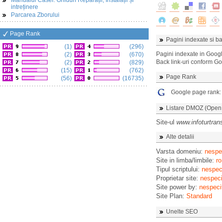
Manualul Casei: Ghiduri Reparații, Instalații și
intreținere
Parcarea Zborului
Page Rank
Pagini indexate si ba
(1)
(296)
Pagini indexate in Goog
(2)
(670)
Back link-uri conform G
(2)
(829)
(15)
(762)
Page Rank
(56)
(16735)
Google page rank
Listare DMOZ (Open D
Site-ul
www.infoturtrans
Alte detalii
Varsta domeniu:
nespec
Site in limba/limbile:
ro
Tipul scriptului:
nespeci
Proprietar site:
nespeci
Site power by:
nespeci
Site Plan:
Standard
Unelte SEO