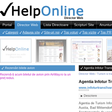
Director Web
Portal
Director Web
Lista Directoare
Scripturi Site
Anuntur
Categorii
Adauga site
Site-uri noi
Top voturi
Top vizite
Top PR
Rezervări bilete avion
Agentia Infotur Trans
Director Web
/
Turism si tr
Rezervă-ți acum biletul de avion prin AirWay.ro la un
preț redus
.
Agentia Infotur T
www.infoturtransilvan
Descriere
Agentia de Turism Infot
Austia, Bad Mitterndor