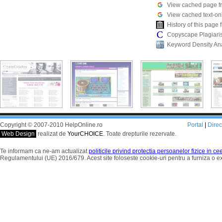
View cached page f
View cached text-on
History of this pag
Copyscape Plagiari
Keyword Density An
Copyright © 2007-2010 HelpOnline.ro
Portal
|
Dire
Web Design
realizat de
YourCHOICE
. Toate drepturile rezervate.
Te informam ca ne-am actualizat
politicile privind protectia persoanelor fizice in c
Regulamentului (UE) 2016/679. Acest site foloseste cookie-uri pentru a furniza o 