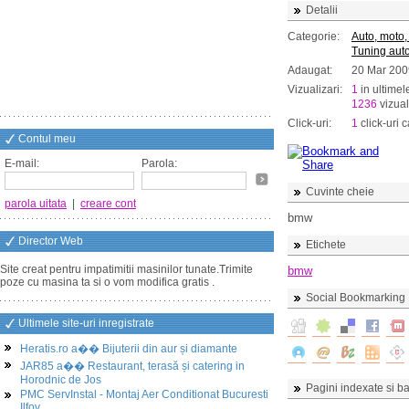
Detalii
Categorie:
Auto, moto,
Tuning aut
Adaugat:
20 Mar 200
Vizualizari:
1
in ultimel
1236
vizual
Click-uri:
1
click-uri c
Contul meu
E-mail:
Parola:
Cuvinte cheie
parola uitata
|
creare cont
bmw
Director Web
Etichete
Site creat pentru impatimitii masinilor tunate.Trimite
bmw
poze cu masina ta si o vom modifica gratis .
Social Bookmarking
Ultimele site-uri inregistrate
Heratis.ro a�� Bijuterii din aur și diamante
JAR85 a�� Restaurant, terasă și catering in
Horodnic de Jos
Pagini indexate si ba
PMC ServInstal - Montaj Aer Conditionat Bucuresti
Ilfov