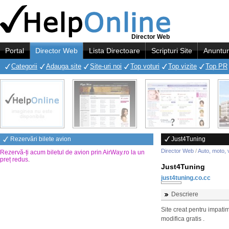
Director Web
Portal
Director Web
Lista Directoare
Scripturi Site
Anuntur
Categorii
Adauga site
Site-uri noi
Top voturi
Top vizite
Top PR
Rezervări bilete avion
Just4Tuning
Director Web
/
Auto, moto, 
Rezervă-ți acum biletul de avion prin AirWay.ro la un
preț redus
.
Just4Tuning
just4tuning.co.cc
Descriere
Site creat pentru impatim
modifica gratis .