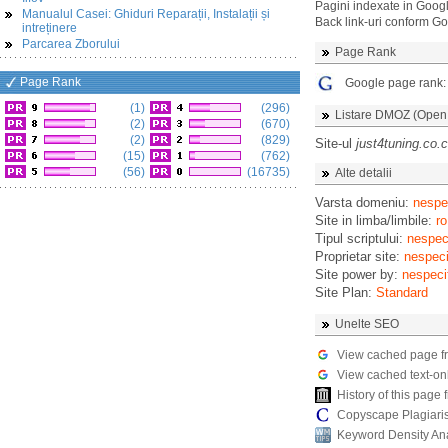
Pagini indexate in Goog
Manualul Casei: Ghiduri Reparații, Instalații și
Back link-uri conform G
intreținere
Parcarea Zborului
Page Rank
Page Rank
Google page rank
(1)
(296)
Listare DMOZ (Open D
(2)
(670)
(2)
(829)
Site-ul
just4tuning.co.
(15)
(762)
(56)
(16735)
Alte detalii
Varsta domeniu:
nespec
Site in limba/limbile:
ro
Tipul scriptului:
nespeci
Proprietar site:
nespeci
Site power by:
nespeci
Site Plan:
Standard
Unelte SEO
View cached page f
View cached text-on
History of this pag
Copyscape Plagiari
Keyword Density An