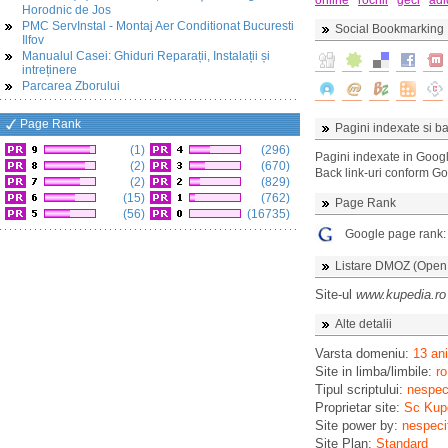
online
rochii
geci
adi
Horodnic de Jos
PMC ServInstal - Montaj Aer Conditionat Bucuresti
Social Bookmarking
Ilfov
Manualul Casei: Ghiduri Reparații, Instalații și
intreținere
Parcarea Zborului
Page Rank
Pagini indexate si ba
(1)
(296)
Pagini indexate in Goog
(2)
(670)
Back link-uri conform G
(2)
(829)
(15)
(762)
Page Rank
(56)
(16735)
Google page rank
Listare DMOZ (Open D
Site-ul
www.kupedia.ro
Alte detalii
Varsta domeniu:
13 ani
Site in limba/limbile:
ro
Tipul scriptului:
nespeci
Proprietar site:
Sc Kup
Site power by:
nespeci
Site Plan:
Standard