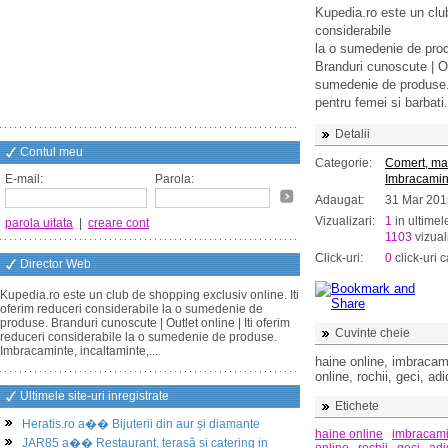
Kupedia.ro este un club
considerabile
la o sumedenie de pro
Branduri cunoscute | Out
sumedenie de produse. 
pentru femei si barbati.
Detalii
Contul meu
Categorie:
Comert, ma
E-mail:
Parola:
Imbracamin
Adaugat:
31 Mar 201
Vizualizari:
1
in ultimel
parola uitata
|
creare cont
1103
vizuali
Click-uri:
0
click-uri c
Director Web
Kupedia.ro este un club de shopping exclusiv online. Iti
oferim reduceri considerabile la o sumedenie de
produse. Branduri cunoscute | Outlet online | Iti oferim
Cuvinte cheie
reduceri considerabile la o sumedenie de produse.
Imbracaminte, incaltaminte,...
haine online, imbracami
online, rochii, geci, ad
Ultimele site-uri inregistrate
Etichete
Heratis.ro a�� Bijuterii din aur și diamante
haine online
imbracami
JAR85 a�� Restaurant, terasă și catering in