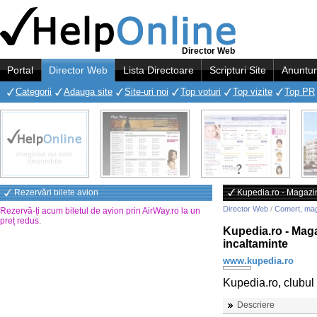
Director Web
Portal
Director Web
Lista Directoare
Scripturi Site
Anuntur
Categorii
Adauga site
Site-uri noi
Top voturi
Top vizite
Top PR
Rezervări bilete avion
Kupedia.ro - Magazin
Director Web
/
Comert, ma
Rezervă-ți acum biletul de avion prin AirWay.ro la un
preț redus
.
Kupedia.ro - Maga
incaltaminte
www.kupedia.ro
Kupedia.ro, clubul
Descriere