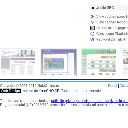
Unelte SEO
View cached page f
View cached text-on
History of this pag
Copyscape Plagiari
Keyword Density An
Copyright © 2007-2010 HelpOnline.ro
Portal
|
Dire
Web Design
realizat de
YourCHOICE
. Toate drepturile rezervate.
Te informam ca ne-am actualizat
politicile privind protectia persoanelor fizice in c
Regulamentului (UE) 2016/679. Acest site foloseste cookie-uri pentru a furniza o 