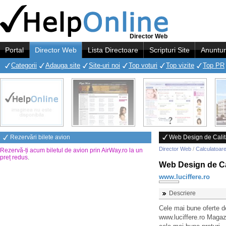
Director Web
Portal
Director Web
Lista Directoare
Scripturi Site
Anuntur
Categorii
Adauga site
Site-uri noi
Top voturi
Top vizite
Top PR
Rezervări bilete avion
Web Design de Calit
Director Web
/
Calculatoare
Rezervă-ți acum biletul de avion prin AirWay.ro la un
preț redus
.
Web Design de Ca
www.luciffere.ro
Descriere
Cele mai bune oferte 
www.luciffere.ro Magazi