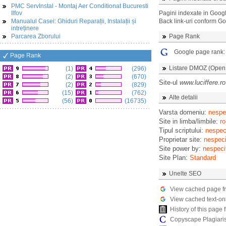
PMC ServInstal - Montaj Aer Conditionat Bucuresti
Ilfov
Pagini indexate in Goog
Manualul Casei: Ghiduri Reparații, Instalații și
Back link-uri conform G
intreținere
Parcarea Zborului
Page Rank
Google page rank
Page Rank
Listare DMOZ (Open D
(1)
(296)
(2)
(670)
Site-ul
www.luciffere.ro
(2)
(829)
(15)
(762)
Alte detalii
(56)
(16735)
Varsta domeniu:
nespec
Site in limba/limbile:
ro
Tipul scriptului:
nespeci
Proprietar site:
nespeci
Site power by:
nespeci
Site Plan:
Standard
Unelte SEO
View cached page f
View cached text-on
History of this pag
Copyscape Plagiari