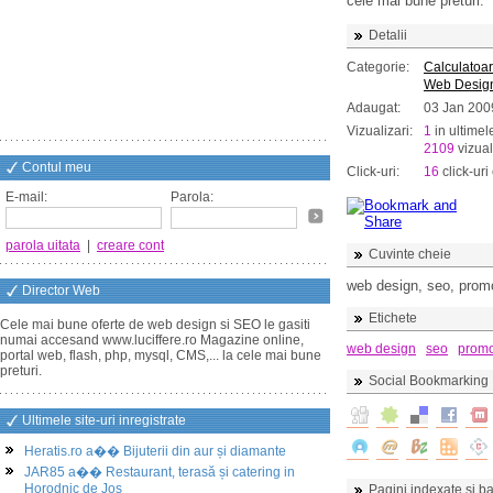
cele mai bune preturi.
Detalii
Categorie:
Calculatoar
Web Desig
Adaugat:
03 Jan 200
Vizualizari:
1
in ultimel
2109
vizual
Contul meu
Click-uri:
16
click-uri 
E-mail:
Parola:
parola uitata
|
creare cont
Cuvinte cheie
web design, seo, promo
Director Web
Etichete
Cele mai bune oferte de web design si SEO le gasiti
numai accesand www.luciffere.ro Magazine online,
web design
seo
prom
portal web, flash, php, mysql, CMS,... la cele mai bune
preturi.
Social Bookmarking
Ultimele site-uri inregistrate
Heratis.ro a�� Bijuterii din aur și diamante
JAR85 a�� Restaurant, terasă și catering in
Horodnic de Jos
Pagini indexate si ba