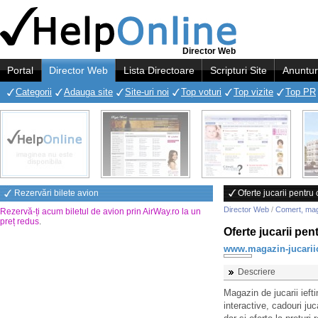
Director Web
Portal
Director Web
Lista Directoare
Scripturi Site
Anuntur
Categorii
Adauga site
Site-uri noi
Top voturi
Top vizite
Top PR
Rezervări bilete avion
Oferte jucarii pentru 
Director Web
/
Comert, ma
Rezervă-ți acum biletul de avion prin AirWay.ro la un
preț redus
.
Oferte jucarii pen
www.magazin-jucariio
Descriere
Magazin de jucarii iefti
interactive, cadouri juc