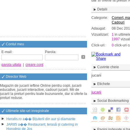
dar si oferte la preturi 
Detalii
Categorie:
Comert, ma
Cadouri
Adaugat:
08 Dec 20
Vizualizari:
1
in ultimel
1997
vizual
Contul meu
Click-uri:
0
click-uri c
E-mail:
Parola:
parola uitata
|
creare cont
Cuvinte cheie
jucarii
Director Web
Etichete
Magazin de jucarii ieftine Online pentru copii, jucarii
educative, jucarii interactive, cadouri jucarii. Mii de
jucarii
jucarii la preturi pentru toate buzunarele, dar si oferte la
preturi reduse.
Social Bookmarking
Ultimele site-uri inregistrate
Heratis.ro a�� Bijuterii din aur și diamante
JAR85 a�� Restaurant, terasă și catering in
Horodnic de Jos
Pagini indexate si ba