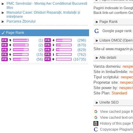
PMC ServInstal - Montaj Aer Conditionat Bucuresti
Ilfov
Pagini indexate in Goog
Manualul Casei: Ghiduri Reparații, Instalații și
Back link-uri conform G
intreținere
Parcarea Zborului
Page Rank
Google page rank
Page Rank
(1)
(296)
Listare DMOZ (Open D
(2)
(670)
Site-ul
www.magazin-juc
(2)
(829)
(15)
(762)
Alte detalii
(56)
(16735)
Varsta domeniu:
nespec
Site in limba/limbile:
ro
Tipul scriptului:
nespeci
Proprietar site:
nespeci
Site power by:
nespeci
Site Plan:
Standard
Unelte SEO
View cached page f
View cached text-on
History of this pag
Copyscape Plagiari