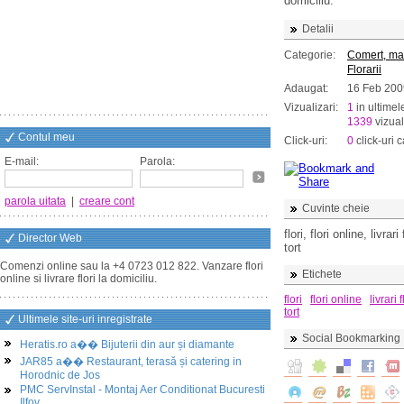
domiciliu.
Detalii
Categorie:
Comert, ma
Florarii
Adaugat:
16 Feb 200
Vizualizari:
1
in ultimel
1339
vizual
Contul meu
Click-uri:
0
click-uri c
E-mail:
Parola:
parola uitata
|
creare cont
Cuvinte cheie
flori, flori online, livrar
Director Web
tort
Comenzi online sau la +4 0723 012 822. Vanzare flori
Etichete
online si livrare flori la domiciliu.
flori
flori online
livrari f
tort
Ultimele site-uri inregistrate
Social Bookmarking
Heratis.ro a�� Bijuterii din aur și diamante
JAR85 a�� Restaurant, terasă și catering in
Horodnic de Jos
PMC ServInstal - Montaj Aer Conditionat Bucuresti
Ilfov