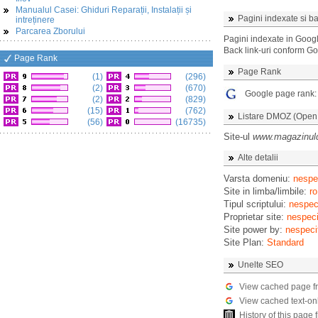
Manualul Casei: Ghiduri Reparații, Instalații și
Pagini indexate si ba
intreținere
Parcarea Zborului
Pagini indexate in Goog
Back link-uri conform G
Page Rank
Page Rank
(1)
(296)
(2)
(670)
Google page rank
(2)
(829)
(15)
(762)
Listare DMOZ (Open D
(56)
(16735)
Site-ul
www.magazinulde
Alte detalii
Varsta domeniu:
nespec
Site in limba/limbile:
ro
Tipul scriptului:
nespeci
Proprietar site:
nespeci
Site power by:
nespeci
Site Plan:
Standard
Unelte SEO
View cached page f
View cached text-on
History of this pag