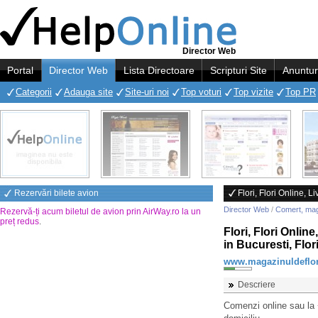
Director Web
Portal
Director Web
Lista Directoare
Scripturi Site
Anuntur
Categorii
Adauga site
Site-uri noi
Top voturi
Top vizite
Top PR
Rezervări bilete avion
Flori, Flori Online, Li
Director Web
/
Comert, ma
Rezervă-ți acum biletul de avion prin AirWay.ro la un
preț redus
.
Flori, Flori Online
in Bucuresti, Flor
www.magazinuldeflor
Descriere
Comenzi online sau la +