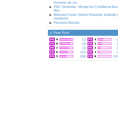
Horodnic de Jos
PMC ServInstal - Montaj Aer Conditionat Buc
Ilfov
Manualul Casei: Ghiduri Reparații, Instalații ș
intreținere
Parcarea Zborului
Page Rank
(1)
(
(2)
(
(2)
(
(15)
(
(56)
(16