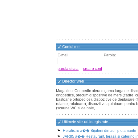
Contul meu
E-mail:
Parola:
parola uitata
|
creare cont
Director Web
Magazinul Ortopedic ofera o gama larga de dispo
ortopedice, precum dispozitive de mers (cadre, ca
bastoane ortopedice), dispozitive de deplasare (fo
rulante, rolatoare), dispozitive ajutatoare pentru 
(scaune WC si de baie,...
Ultimele site-uri inregistrate
Heratis.ro a�� Bijuterii din aur și diamante
JAR85 a�� Restaurant, terasă și catering i