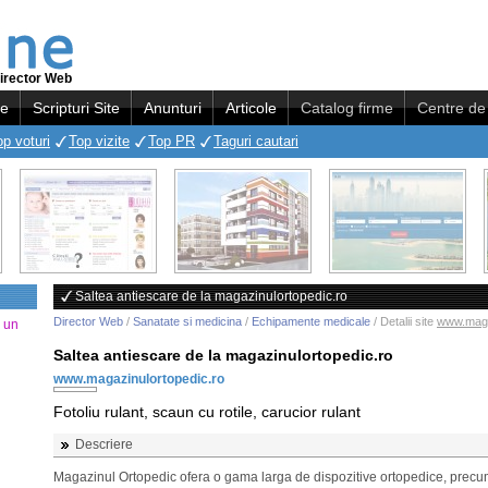
irector Web
re
Scripturi Site
Anunturi
Articole
Catalog firme
Centre de 
op voturi
Top vizite
Top PR
Taguri cautari
Saltea antiescare de la magazinulortopedic.ro
Director Web
/
Sanatate si medicina
/
Echipamente medicale
/ Detalii site
www.maga
a un
Saltea antiescare de la magazinulortopedic.ro
www.magazinulortopedic.ro
Fotoliu rulant, scaun cu rotile, carucior rulant
Descriere
Magazinul Ortopedic ofera o gama larga de dispozitive ortopedice, prec