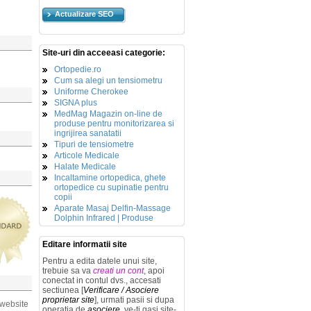
Actualizare SEO
Site-uri din acceeasi categorie:
Ortopedie.ro
Cum sa alegi un tensiometru
Uniforme Cherokee
SIGNA plus
MedMag Magazin on-line de
produse pentru monitorizarea si
ingrijirea sanatatii
Tipuri de tensiometre
Articole Medicale
Halate Medicale
Incaltamine ortopedica, ghete
ortopedice cu supinatie pentru
copii
Aparate Masaj Delfin-Massage
Dolphin Infrared | Produse
Editare informatii site
Pentru a edita datele unui site,
trebuie sa va
creati un cont
, apoi
conectat in contul dvs., accesati
sectiunea [
Verificare / Asociere
proprietar site
], urmati pasii si dupa
 website
operatia de
asociere
, ve-ti gasi site-