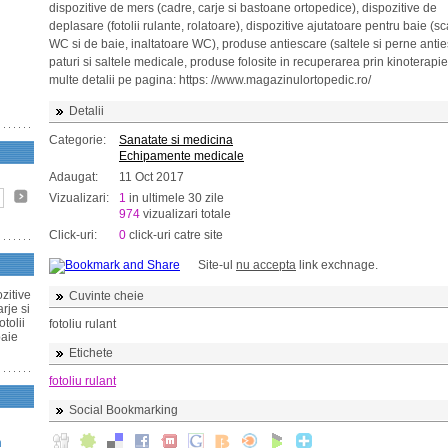
dispozitive de mers (cadre, carje si bastoane ortopedice), dispozitive de
deplasare (fotolii rulante, rolatoare), dispozitive ajutatoare pentru baie (
WC si de baie, inaltatoare WC), produse antiescare (saltele si perne antie
paturi si saltele medicale, produse folosite in recuperarea prin kinoterapie
multe detalii pe pagina: https: //www.magazinulortopedic.ro/
Detalii
Categorie:
Sanatate si medicina
Echipamente medicale
Adaugat:
11 Oct 2017
Vizualizari:
1
in ultimele 30 zile
974
vizualizari totale
Click-uri:
0
click-uri catre site
Site-ul
nu accepta
link exchnage.
zitive
Cuvinte cheie
rje si
tolii
fotoliu rulant
baie
Etichete
fotoliu rulant
Social Bookmarking
n