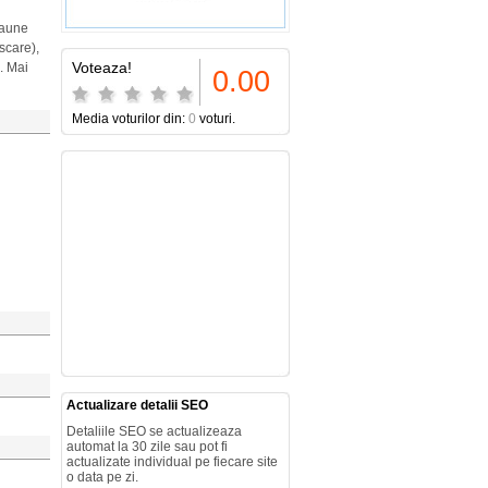
scaune
scare),
Voteaza!
. Mai
0.00
Media voturilor din:
0
voturi.
Actualizare detalii SEO
Detaliile SEO se actualizeaza
automat la 30 zile sau pot fi
actualizate individual pe fiecare site
o data pe zi.