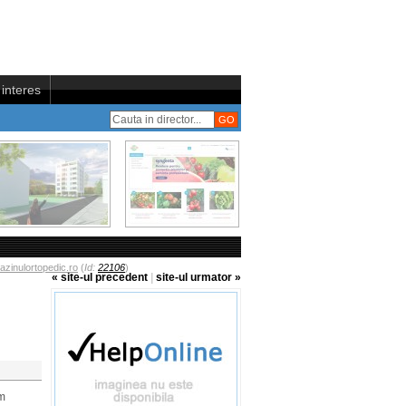
interes
zinulortopedic.ro
(
Id:
22106
)
« site-ul precedent
|
site-ul urmator »
um