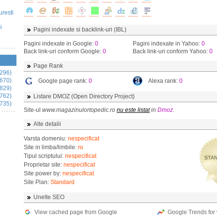
uresti
i
Pagini indexate si backlink-uri (IBL)
Pagini indexate in Google:
0
Pagini indexate in Yahoo:
0
Back link-uri conform Google:
0
Back link-uri conform Yahoo:
0
Page Rank
296)
670)
Google page rank:
0
Alexa rank:
0
829)
762)
Listare DMOZ (Open Directory Project)
735)
Site-ul
www.magazinulortopedic.ro
nu este listat
in
Dmoz
.
Alte detalii
Varsta domeniu:
nespecificat
Site in limba/limbile:
ro
Tipul scriptului:
nespecificat
Proprietar site:
nespecificat
Site power by:
nespecificat
Site Plan:
Standard
Unelte SEO
View cached page from Google
Google Trends for