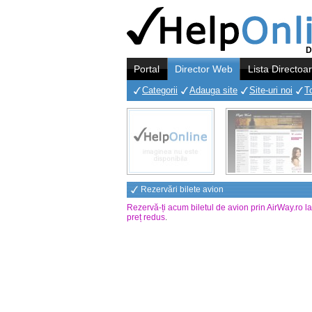
D
Portal
Director Web
Lista Directoa
Categorii
Adauga site
Site-uri noi
T
Rezervări bilete avion
Rezervă-ți acum biletul de avion prin AirWay.ro l
preț redus
.