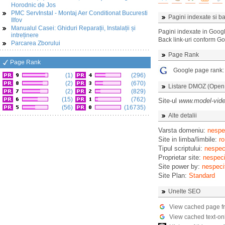
Horodnic de Jos
PMC ServInstal - Montaj Aer Conditionat Bucuresti
Pagini indexate si ba
Ilfov
Manualul Casei: Ghiduri Reparații, Instalații și
Pagini indexate in Goog
intreținere
Back link-uri conform G
Parcarea Zborului
Page Rank
Page Rank
Google page rank
(1)
(296)
(2)
(670)
Listare DMOZ (Open D
(2)
(829)
(15)
(762)
Site-ul
www.model-vide
(56)
(16735)
Alte detalii
Varsta domeniu:
nespec
Site in limba/limbile:
ro
Tipul scriptului:
nespeci
Proprietar site:
nespeci
Site power by:
nespeci
Site Plan:
Standard
Unelte SEO
View cached page f
View cached text-on