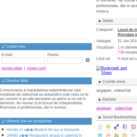
in domeniu. Nu numai c
profesionala, dar in ac
munca.
Detalii
Categorie:
Locuri de 
Recrutare 
Adaugat:
21 Jun 201
Contul meu
Vizualizari:
1
in ultimel
738
vizualiz
E-mail:
Parola:
Click-uri:
0
click-uri c
parola uitata
|
creare cont
Director Web
Cuvinte cheie
Comunicarea si impartasirea experientei pe care
angajare, videochat
modelele de videochat au dobandit-o este ceea ce le-
au convins si pe alte persoane sa aplice la un job in
Etichete
domeniu. Nu numai ca te bucuri de independenta
financiara si profesionala, dar in acelasi...
angajare
videochat
Social Bookmarking
Ultimele site-uri inregistrate
Heratis.ro a�� Bijuterii din aur și diamante
JAR85 a�� Restaurant, terasă și catering in