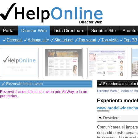
Director Web
Portal
Director Web
Lista Directoare
Scripturi Site
Anuntur
Categorii
Adauga site
Site-uri noi
Top voturi
Top vizite
Top PR
Rezervări bilete avion
Experienta modelor 
Director Web
/
Locuri de m
Rezervă-ți acum biletul de avion prin AirWay.ro la un
preț redus
.
Experienta model
www.model-videochat
Descriere
Comunicarea si imparta
dobandit-o este ceea ce