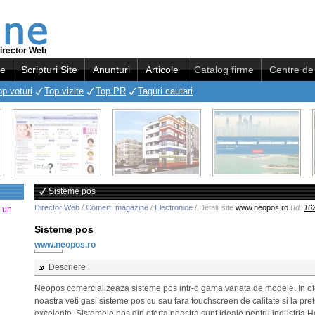
irector Web
re
Scripturi Site
Anunturi
Articole
Catalog firme
Centre de 
op voturi
Top vizite
Top PR
Taguri cautari
Sisteme pos
Director Web
/
Comert, magazine
/
Electronice
/ Detalii site
www.neopos.ro
(
Id:
16
a un
Sisteme pos
www.neopos.ro
Descriere
Neopos comercializeaza sisteme pos intr-o gama variata de modele. In of
noastra veti gasi sisteme pos cu sau fara touchscreen de calitate si la pret
excelente. Sistemele pos din oferta noastra sunt ideale pentru industria H