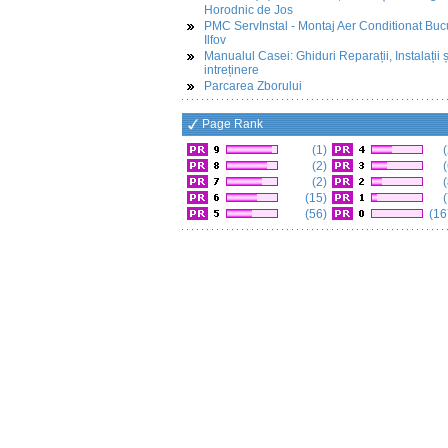
Horodnic de Jos
PMC ServInstal - Montaj Aer Conditionat Buc
Ilfov
Manualul Casei: Ghiduri Reparații, Instalații ș
intreținere
Parcarea Zborului
Page Rank
(1)
(
(2)
(
(2)
(
(15)
(
(56)
(16