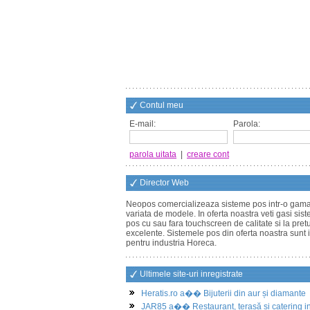
Contul meu
E-mail:
Parola:
parola uitata
|
creare cont
Director Web
Neopos comercializeaza sisteme pos intr-o gam
variata de modele. In oferta noastra veti gasi sis
pos cu sau fara touchscreen de calitate si la pretu
excelente. Sistemele pos din oferta noastra sunt 
pentru industria Horeca.
Ultimele site-uri inregistrate
Heratis.ro a�� Bijuterii din aur și diamante
JAR85 a�� Restaurant, terasă și catering i