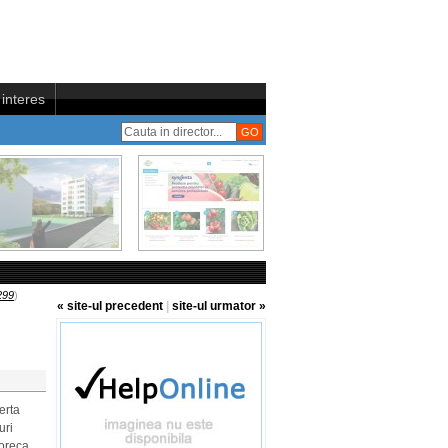
interes
299
)
« site-ul precedent
|
site-ul urmator »
erta
uri
oreca.