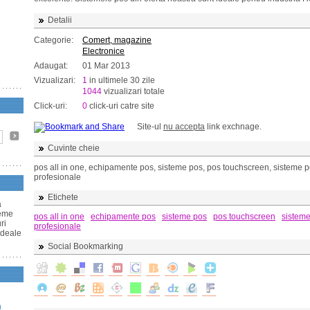
Detalii
Categorie:
Comert, magazine
Electronice
Adaugat:
01 Mar 2013
Vizualizari:
1
in ultimele 30 zile
1044
vizualizari totale
Click-uri:
0
click-uri catre site
Site-ul
nu accepta
link exchnage.
Cuvinte cheie
pos all in one, echipamente pos, sisteme pos, pos touchscreen, sisteme 
profesionale
Etichete
a
teme
pos all in one
echipamente pos
sisteme pos
pos touchscreen
sistem
ri
profesionale
ideale
Social Bookmarking
n