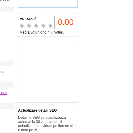
Voteaza!
0.00
Media voturilor din:
0
voturi.
pos
e pos
Actualizare detalii SEO
Detaliile SEO se actualizeaza
automat la 30 zile sau pot fi
actualizate individual pe fiecare site
o data pe zi.