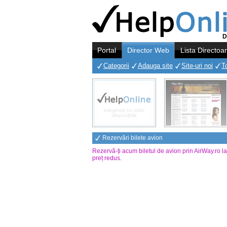
D
Portal
Director Web
Lista Directoa
Categorii
Adauga site
Site-uri noi
T
Rezervări bilete avion
Rezervă-ți acum biletul de avion prin AirWay.ro l
preț redus
.