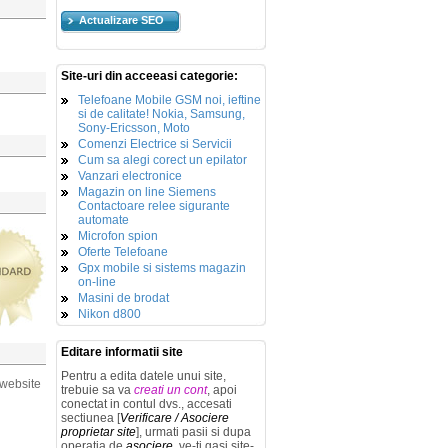
Actualizare SEO
Site-uri din acceeasi categorie:
Telefoane Mobile GSM noi, ieftine
si de calitate! Nokia, Samsung,
Sony-Ericsson, Moto
Comenzi Electrice si Servicii
Cum sa alegi corect un epilator
Vanzari electronice
Magazin on line Siemens
Contactoare relee sigurante
automate
Microfon spion
Oferte Telefoane
Gpx mobile si sistems magazin
on-line
Masini de brodat
Nikon d800
Editare informatii site
Pentru a edita datele unui site,
 website
trebuie sa va
creati un cont
, apoi
conectat in contul dvs., accesati
sectiunea [
Verificare / Asociere
proprietar site
], urmati pasii si dupa
operatia de
asociere
, ve-ti gasi site-