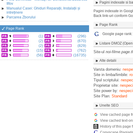
Pagini indexate si ba
Ilfov
Manualul Casei: Ghiduri Reparații, Instalații și
Pagini indexate in Goog
intreținere
Back link-uri conform G
Parcarea Zborului
Page Rank
Page Rank
Google page rank
(1)
(296)
(2)
(670)
Listare DMOZ (Open D
(2)
(829)
(15)
(762)
Site-ul
noi-filme.page.tl
(56)
(16735)
Alte detalii
Varsta domeniu:
nespec
Site in limba/limbile:
ro
Tipul scriptului:
nespeci
Proprietar site:
nespeci
Site power by:
nespeci
Site Plan:
Standard
Unelte SEO
View cached page f
View cached text-on
History of this pag
Copyscape Plagiari