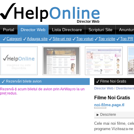
Director Web
Portal
Director Web
Lista Directoare
Scripturi Site
Anuntur
Categorii
Adauga site
Site-uri noi
Top voturi
Top vizite
Top PR
Rezervări bilete avion
Filme Noi Gratis
Director Web
/
Divertismen
Rezervă-ți acum biletul de avion prin AirWay.ro la un
preț redus
.
Filme Noi Gratis
noi-filme.page.tl
Descriere
Cele mai noi filme, ce
programe.Viziteaza-ne 