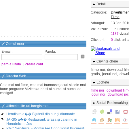
Detalii
Categorie:
Divertismen
Filme
Adaugat:
13 Jan 201
Vizualizari:
1
in ultimel
1187
vizuali
Click-uri:
0
click-uri c
Contul meu
E-mail:
Parola:
Cuvinte cheie
parola uitata
|
creare cont
filme noi, download film
gratis, jocuri noi, dow
Director Web
Etichete
Cele mai noi filme, cele mai frumoase jocuri si cele mai
bune programe.Viziteaza-ne si ai numai si numai de
filme noi
download film
castigat!
jocuri noi
download joc
Social Bookmarking
Ultimele site-uri inregistrate
Heratis.ro a�� Bijuterii din aur și diamante
JAR85 a�� Restaurant, terasă și catering in
Horodnic de Jos
PMC ServInstal - Montaj Aer Conditionat Bucuresti