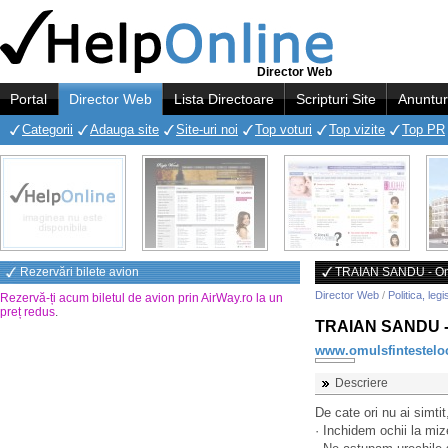
Director Web
Portal
Director Web
Lista Directoare
Scripturi Site
Anuntur
Categorii
Adauga site
Site-uri noi
Top voturi
Top vizite
Top PR
Rezervări bilete avion
TRAIAN SANDU - Omul
Director Web
/
Politica, legi
Rezervă-ți acum biletul de avion prin AirWay.ro la un
preț redus
.
TRAIAN SANDU - O
www.omulsfintesteloc
Descriere
De cate ori nu ai simtit,
· Inchidem ochii la mize