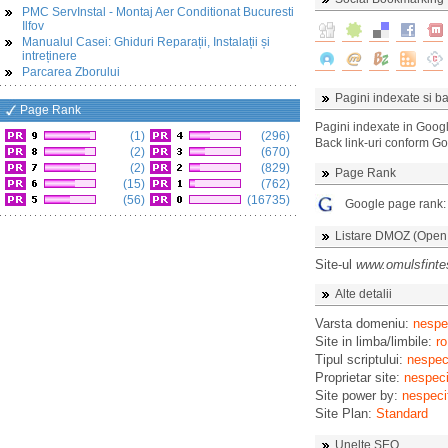
PMC ServInstal - Montaj Aer Conditionat Bucuresti
Ilfov
Manualul Casei: Ghiduri Reparații, Instalații și
intreținere
Parcarea Zborului
Pagini indexate si ba
Page Rank
Pagini indexate in Goog
(1)
(296)
Back link-uri conform G
(2)
(670)
(2)
(829)
Page Rank
(15)
(762)
(56)
(16735)
Google page rank
Listare DMOZ (Open D
Site-ul
www.omulsfintes
Alte detalii
Varsta domeniu:
nespec
Site in limba/limbile:
ro
Tipul scriptului:
nespeci
Proprietar site:
nespeci
Site power by:
nespeci
Site Plan:
Standard
Unelte SEO