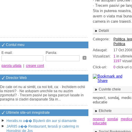
· Ne astupam urechile
· Trecem pasivi pe lang
Sta in puterea noastra, 
avem o viata mai buna.
camera in care traiesti.
Detalii
Categorie:
Politica, leg
Politica
Contul meu
Adaugat:
17 Oct 200
E-mail:
Parola:
Vizualizari:
1
in ultimel
1197
vizuali
parola uitata
|
creare cont
Click-uri:
0
click-uri c
Director Web
De cate ori nu ai simtit, ca noi toti, ca: · Inchidem ochii
Cuvinte cheie
la mizerii? · Ne astupam urechile sa nu auzim
zgomotul? · Trecem pasivi pe langa parcuri lasate in
respect, sondaj, medica
paragina si cladiri darapanate Sta in...
educatie
Etichete
Ultimele site-uri inregistrate
respect
sondaj
medica
Heratis.ro a�� Bijuterii din aur și diamante
educatie
JAR85 a�� Restaurant, terasă și catering in
Horodnic de Jos
Social Bookmarking