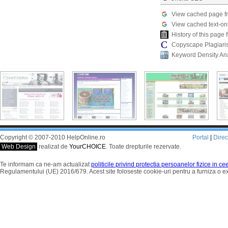
View cached page f
View cached text-on
History of this pag
Copyscape Plagiari
Keyword Density An
Copyright © 2007-2010 HelpOnline.ro
Portal
|
Dire
Web Design
realizat de
YourCHOICE
. Toate drepturile rezervate.
Te informam ca ne-am actualizat
politicile privind protectia persoanelor fizice in c
Regulamentului (UE) 2016/679. Acest site foloseste cookie-uri pentru a furniza o 