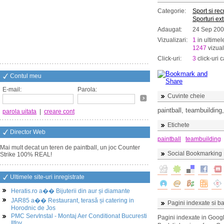
Categorie:
Sport si re
Sporturi ex
Adaugat:
24 Sep 20
Vizualizari:
1
in ultimel
1247
vizual
Click-uri:
3
click-uri c
Contul meu
E-mail:
Parola:
Cuvinte cheie
paintball, teambuilding
parola uitata
|
creare cont
Etichete
Director Web
paintball
teambuilding
Mai mult decat un teren de paintball, un joc Counter
Social Bookmarking
Strike 100% REAL!
Ultimele site-uri inregistrate
Heratis.ro a�� Bijuterii din aur și diamante
JAR85 a�� Restaurant, terasă și catering in
Pagini indexate si ba
Horodnic de Jos
PMC ServInstal - Montaj Aer Conditionat Bucuresti
Pagini indexate in Goog
Ilfov