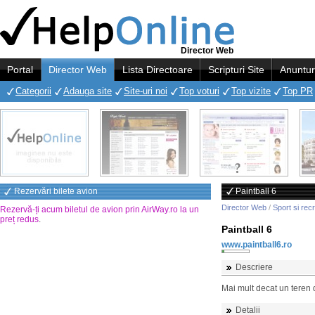
Director Web
Portal
Director Web
Lista Directoare
Scripturi Site
Anuntur
Categorii
Adauga site
Site-uri noi
Top voturi
Top vizite
Top PR
Rezervări bilete avion
Paintball 6
Director Web
/
Sport si rec
Rezervă-ți acum biletul de avion prin AirWay.ro la un
preț redus
.
Paintball 6
www.paintball6.ro
Descriere
Mai mult decat un teren 
Detalii