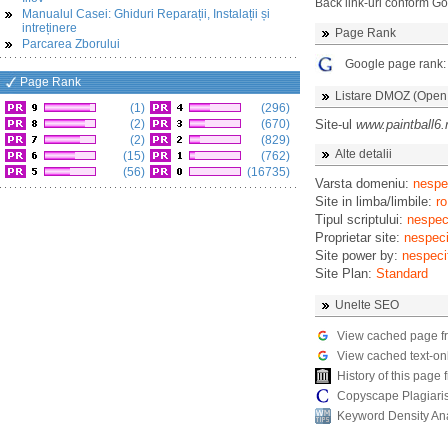
Back link-uri conform G
Manualul Casei: Ghiduri Reparații, Instalații și
intreținere
Page Rank
Parcarea Zborului
Google page rank
Page Rank
Listare DMOZ (Open D
(1)
(296)
(2)
(670)
Site-ul
www.paintball6.
(2)
(829)
Alte detalii
(15)
(762)
(56)
(16735)
Varsta domeniu:
nespec
Site in limba/limbile:
ro
Tipul scriptului:
nespeci
Proprietar site:
nespeci
Site power by:
nespeci
Site Plan:
Standard
Unelte SEO
View cached page f
View cached text-on
History of this pag
Copyscape Plagiari
Keyword Density An