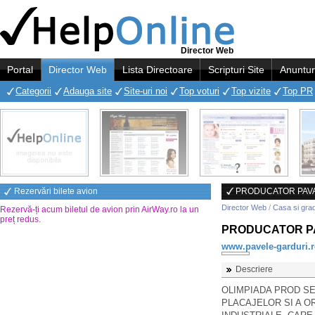
Director Web
Portal
Director Web
Lista Directoare
Scripturi Site
Anuntur
Categorii
Adauga site
Site-uri noi
Top voturi
Top vizite
Top PR
Rezervări bilete avion
PRODUCATOR PAVA
Director Web
/
Casa si gra
Rezervă-ți acum biletul de avion prin AirWay.ro la un
preț redus
.
PRODUCATOR PA
www.pavele-garduri.
Descriere
OLIMPIADA PROD SE
PLACAJELOR SI A O