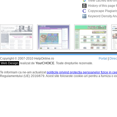
View cached text-on
History of this pag
Copyscape Plagiari
Keyword Density An
Copyright © 2007-2010 HelpOnline.ro
Portal
|
Dire
Web Design
realizat de
YourCHOICE
. Toate drepturile rezervate.
Te informam ca ne-am actualizat
politicile privind protectia persoanelor fizice in c
Regulamentului (UE) 2016/679. Acest site foloseste cookie-uri pentru a furniza o 