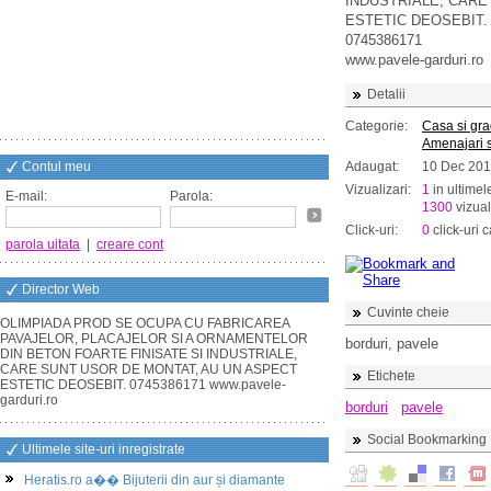
INDUSTRIALE, CARE
ESTETIC DEOSEBIT.
0745386171
www.pavele-garduri.ro
Detalii
Categorie:
Casa si gr
Amenajari s
Contul meu
Adaugat:
10 Dec 201
Vizualizari:
1
in ultimel
E-mail:
Parola:
1300
vizual
Click-uri:
0
click-uri c
parola uitata
|
creare cont
Director Web
Cuvinte cheie
OLIMPIADA PROD SE OCUPA CU FABRICAREA
PAVAJELOR, PLACAJELOR SI A ORNAMENTELOR
borduri, pavele
DIN BETON FOARTE FINISATE SI INDUSTRIALE,
CARE SUNT USOR DE MONTAT, AU UN ASPECT
Etichete
ESTETIC DEOSEBIT. 0745386171 www.pavele-
garduri.ro
borduri
pavele
Social Bookmarking
Ultimele site-uri inregistrate
Heratis.ro a�� Bijuterii din aur și diamante