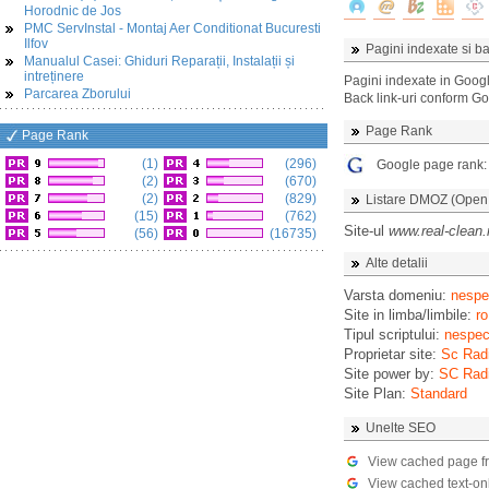
Horodnic de Jos
PMC ServInstal - Montaj Aer Conditionat Bucuresti
Ilfov
Pagini indexate si ba
Manualul Casei: Ghiduri Reparații, Instalații și
intreținere
Pagini indexate in Goog
Parcarea Zborului
Back link-uri conform G
Page Rank
Page Rank
(1)
(296)
Google page rank
(2)
(670)
(2)
(829)
Listare DMOZ (Open D
(15)
(762)
Site-ul
www.real-clean.
(56)
(16735)
Alte detalii
Varsta domeniu:
nespec
Site in limba/limbile:
ro
Tipul scriptului:
nespeci
Proprietar site:
Sc Radi
Site power by:
SC Radi
Site Plan:
Standard
Unelte SEO
View cached page f
View cached text-on