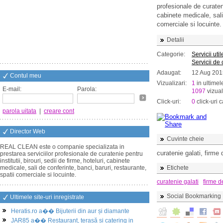
profesionale de curatenie
cabinete medicale, sali 
comerciale si locuinte.
Detalii
Categorie:
Servicii util
Servicii de
Adaugat:
12 Aug 201
Contul meu
Vizualizari:
1
in ultimel
E-mail:
Parola:
1097
vizual
Click-uri:
0
click-uri c
parola uitata
|
creare cont
Director Web
Cuvinte cheie
REAL CLEAN este o companie specializata in
curatenie galati, firme 
prestarea serviciilor profesionale de curatenie pentru
institutii, birouri, sedii de firme, hoteluri, cabinete
medicale, sali de conferinte, banci, baruri, restaurante,
Etichete
spatii comerciale si locuinte.
curatenie galati
firme d
Social Bookmarking
Ultimele site-uri inregistrate
Heratis.ro a�� Bijuterii din aur și diamante
JAR85 a�� Restaurant, terasă și catering in