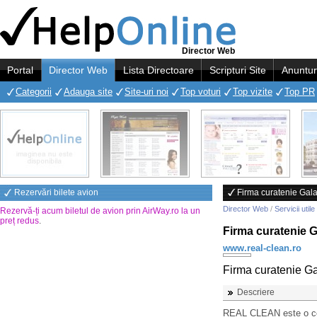
Director Web
Portal
Director Web
Lista Directoare
Scripturi Site
Anuntur
Categorii
Adauga site
Site-uri noi
Top voturi
Top vizite
Top PR
Rezervări bilete avion
Firma curatenie Gala
Director Web
/
Servicii utile
Rezervă-ți acum biletul de avion prin AirWay.ro la un
preț redus
.
Firma curatenie G
www.real-clean.ro
Firma curatenie Ga
Descriere
REAL CLEAN este o comp