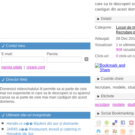
care sa te descoperi si
castiguri din acest do
Detalii
Categorie:
Locuri de 
Recrutare 
Adaugat:
08 Dec 20
Vizualizari:
1
in ultimel
Contul meu
908
vizualiz
E-mail:
Parola:
Click-uri:
0
click-uri c
parola uitata
|
creare cont
Cuvinte cheie
Director Web
recrutare, modele, stud
Domeniul videochatului iti permite sa ai parte de cele
mai noi experiente in care sa te descoperi si cu ajutorul
Etichete
caruia sa ai parte de cele mai mari castiguri din acest
domeniu.
recrutare
modele
stud
Social Bookmarking
Ultimele site-uri inregistrate
Heratis.ro a�� Bijuterii din aur și diamante
JAR85 a�� Restaurant, terasă și catering in
Horodnic de Jos