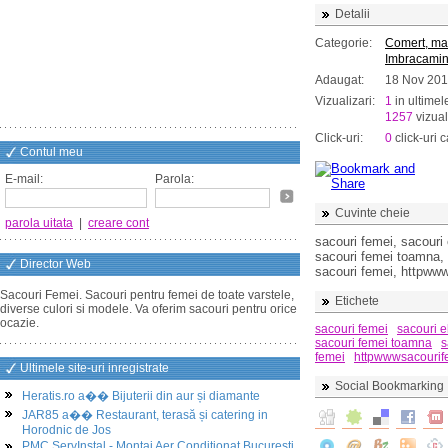
Detalii
Categorie:
Comert, ma
Imbracamin
Adaugat:
18 Nov 20
Vizualizari:
1
in ultimel
1257
vizual
Click-uri:
0
click-uri c
Contul meu
E-mail:
Parola:
Cuvinte cheie
parola uitata
|
creare cont
sacouri femei, sacouri
sacouri femei toamna, 
Director Web
sacouri femei, httpww
Sacouri Femei. Sacouri pentru femei de toate varstele,
Etichete
diverse culori si modele. Va oferim sacouri pentru orice
ocazie.
sacouri femei
sacouri e
sacouri femei toamna
s
femei
httpwwwsacourif
Ultimele site-uri inregistrate
Social Bookmarking
Heratis.ro a�� Bijuterii din aur și diamante
JAR85 a�� Restaurant, terasă și catering in
Horodnic de Jos
PMC ServInstal - Montaj Aer Conditionat Bucuresti