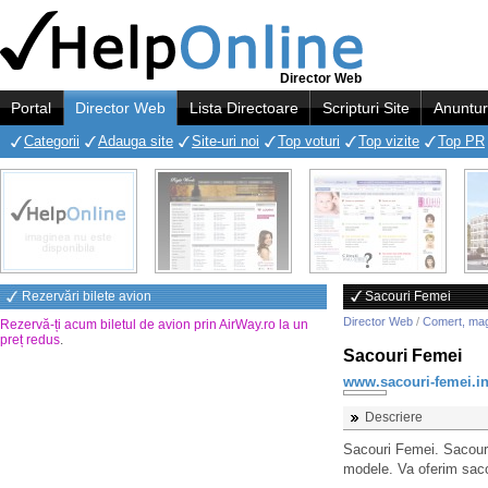
Director Web
Portal
Director Web
Lista Directoare
Scripturi Site
Anuntur
Categorii
Adauga site
Site-uri noi
Top voturi
Top vizite
Top PR
Rezervări bilete avion
Sacouri Femei
Director Web
/
Comert, ma
Rezervă-ți acum biletul de avion prin AirWay.ro la un
preț redus
.
Sacouri Femei
www.sacouri-femei.in
Descriere
Sacouri Femei. Sacouri 
modele. Va oferim saco