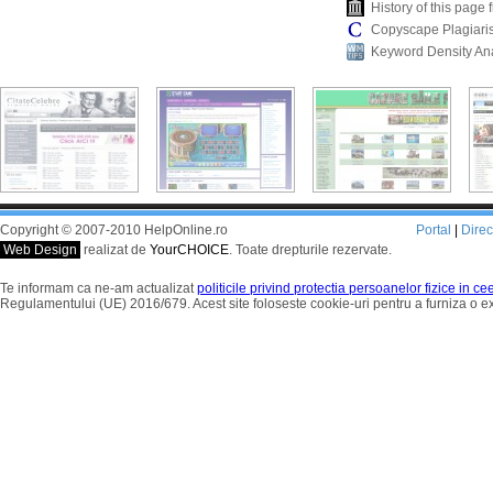
History of this pag
Copyscape Plagiari
Keyword Density An
Copyright © 2007-2010 HelpOnline.ro
Portal
|
Dire
Web Design
realizat de
YourCHOICE
. Toate drepturile rezervate.
Te informam ca ne-am actualizat
politicile privind protectia persoanelor fizice in c
Regulamentului (UE) 2016/679. Acest site foloseste cookie-uri pentru a furniza o 