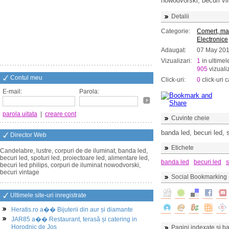
nowodvorski, becuri vi
Detalii
Categorie:
Comert, ma
Electronice
Adaugat:
07 May 20
Vizualizari:
1
in ultimel
905
vizualiz
Contul meu
Click-uri:
0
click-uri c
E-mail:
Parola:
parola uitata
|
creare cont
Cuvinte cheie
banda led, becuri led, s
Director Web
Etichete
Candelabre, lustre, corpuri de de iluminat, banda led,
becuri led, spoturi led, proiectoare led, alimentare led,
banda led
becuri led
s
becuri led philips, corpuri de iluminat nowodvorski,
becuri vintage
Social Bookmarking
Ultimele site-uri inregistrate
Heratis.ro a�� Bijuterii din aur și diamante
JAR85 a�� Restaurant, terasă și catering in
Horodnic de Jos
Pagini indexate si ba