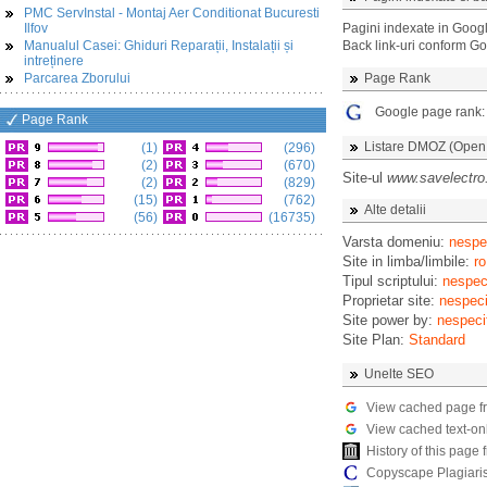
PMC ServInstal - Montaj Aer Conditionat Bucuresti
Ilfov
Pagini indexate in Goog
Manualul Casei: Ghiduri Reparații, Instalații și
Back link-uri conform G
intreținere
Parcarea Zborului
Page Rank
Google page rank
Page Rank
Listare DMOZ (Open D
(1)
(296)
(2)
(670)
Site-ul
www.savelectro
(2)
(829)
(15)
(762)
Alte detalii
(56)
(16735)
Varsta domeniu:
nespec
Site in limba/limbile:
ro
Tipul scriptului:
nespeci
Proprietar site:
nespeci
Site power by:
nespeci
Site Plan:
Standard
Unelte SEO
View cached page f
View cached text-on
History of this pag
Copyscape Plagiari