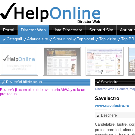
Director Web
Portal
Director Web
Lista Directoare
Scripturi Site
Anuntur
Categorii
Adauga site
Site-uri noi
Top voturi
Top vizite
Top PR
Rezervări bilete avion
Savelectro
Director Web
/
Comert, ma
Rezervă-ți acum biletul de avion prin AirWay.ro la un
preț redus
.
Savelectro
www.savelectro.ro
Descriere
Candelabre, lustre, corp
proiectoare led, aliment