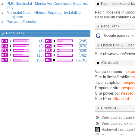
PMC ServInstal - Montaj Aer Conditionat Bucuresti
Pagini indexate si ba
Ilfov
Pagini indexate in Goog
Manualul Casei: Ghiduri Reparații, Instalații și
intreținere
Back link-uri conform G
Parcarea Zborului
Page Rank
Page Rank
Google page rank
(1)
(296)
Listare DMOZ (Open D
(2)
(670)
(2)
(829)
Site-ul
www.scoaladeso
(15)
(762)
(56)
(16735)
Alte detalii
Varsta domeniu:
nespec
Site in limba/limbile:
ro
Tipul scriptului:
nespeci
Proprietar site:
nespeci
Site power by:
nespeci
Site Plan:
Standard
Unelte SEO
View cached page f
View cached text-on
History of this pag