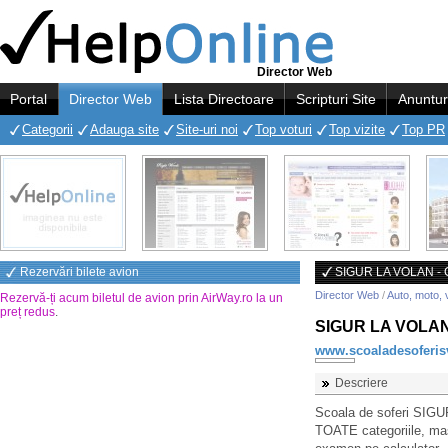
Director Web
Portal
Director Web
Lista Directoare
Scripturi Site
Anuntur
Categorii
Adauga site
Site-uri noi
Top voturi
Top vizite
Top PR
Rezervări bilete avion
SIGUR LA VOLAN - Cu
Director Web
/
Auto, moto, 
Rezervă-ți acum biletul de avion prin AirWay.ro la un
preț redus
.
SIGUR LA VOLAN -
www.scoaladesoferis
Descriere
Scoala de soferi SIGU
TOATE categoriile, mas