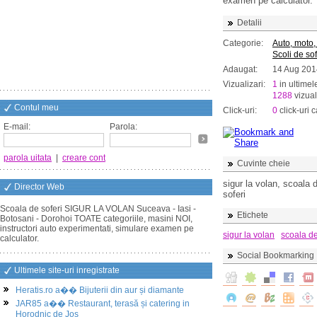
examen pe calculator.
Detalii
Categorie:
Auto, moto,
Scoli de sof
Adaugat:
14 Aug 201
Vizualizari:
1
in ultimel
1288
vizual
Contul meu
Click-uri:
0
click-uri c
E-mail:
Parola:
parola uitata
|
creare cont
Cuvinte cheie
sigur la volan, scoala 
Director Web
soferi
Scoala de soferi SIGUR LA VOLAN Suceava - Iasi -
Etichete
Botosani - Dorohoi TOATE categoriile, masini NOI,
instructori auto experimentati, simulare examen pe
sigur la volan
scoala de
calculator.
Social Bookmarking
Ultimele site-uri inregistrate
Heratis.ro a�� Bijuterii din aur și diamante
JAR85 a�� Restaurant, terasă și catering in
Horodnic de Jos