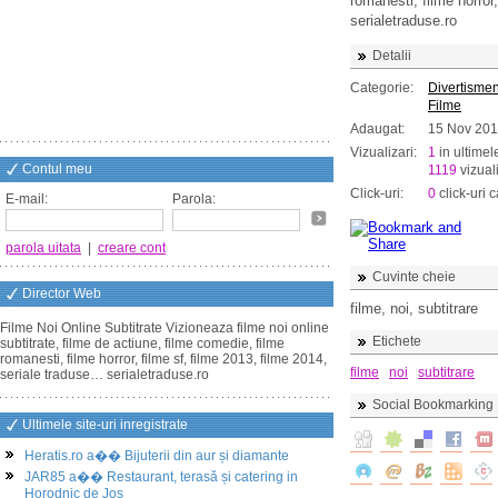
romanesti, filme horror
serialetraduse.ro
Detalii
Categorie:
Divertismen
Filme
Adaugat:
15 Nov 20
Vizualizari:
1
in ultimel
Contul meu
1119
vizuali
Click-uri:
0
click-uri c
E-mail:
Parola:
parola uitata
|
creare cont
Cuvinte cheie
Director Web
filme, noi, subtitrare
Filme Noi Online Subtitrate Vizioneaza filme noi online
Etichete
subtitrate, filme de actiune, filme comedie, filme
romanesti, filme horror, filme sf, filme 2013, filme 2014,
filme
noi
subtitrare
seriale traduse… serialetraduse.ro
Social Bookmarking
Ultimele site-uri inregistrate
Heratis.ro a�� Bijuterii din aur și diamante
JAR85 a�� Restaurant, terasă și catering in
Horodnic de Jos