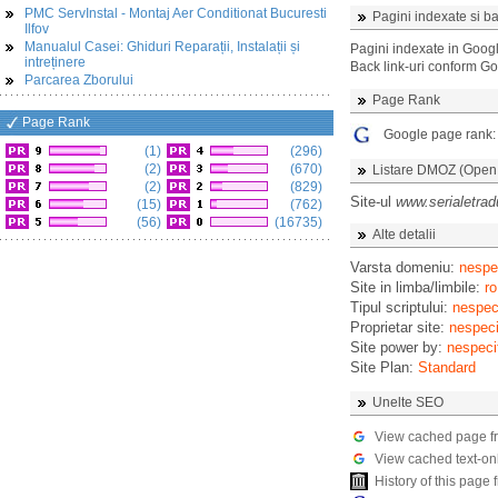
PMC ServInstal - Montaj Aer Conditionat Bucuresti
Pagini indexate si ba
Ilfov
Manualul Casei: Ghiduri Reparații, Instalații și
Pagini indexate in Goog
intreținere
Back link-uri conform G
Parcarea Zborului
Page Rank
Page Rank
Google page rank
(1)
(296)
(2)
(670)
Listare DMOZ (Open D
(2)
(829)
Site-ul
www.serialetrad
(15)
(762)
(56)
(16735)
Alte detalii
Varsta domeniu:
nespec
Site in limba/limbile:
ro
Tipul scriptului:
nespeci
Proprietar site:
nespeci
Site power by:
nespeci
Site Plan:
Standard
Unelte SEO
View cached page f
View cached text-on
History of this pag