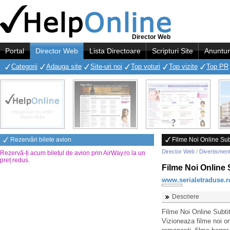
Director Web
Portal
Director Web
Lista Directoare
Scripturi Site
Anuntur
Categorii
Adauga site
Site-uri noi
Top voturi
Top vizite
Top PR
Rezervări bilete avion
Filme Noi Online Sub
Director Web
/
Divertismen
Rezervă-ți acum biletul de avion prin AirWay.ro la un
preț redus
.
Filme Noi Online 
www.serialetraduse.r
Descriere
Filme Noi Online Subtit
Vizioneaza filme noi on