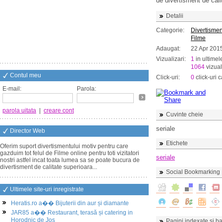
de divertisment de cali
Detalii
Categorie:
Divertismen
Filme
Adaugat:
22 Apr 201
Vizualizari:
1
in ultimel
1064
vizual
Contul meu
Click-uri:
0
click-uri c
E-mail:
Parola:
parola uitata
|
creare cont
Cuvinte cheie
seriale
Director Web
Etichete
Oferim suport divertismentului motiv pentru care
gazduim tot felul de Filme online pentru toti vizitatori
seriale
nostri astfel incat toata lumea sa se poate bucura de
divertisment de calitate superioara...
Social Bookmarking
Ultimele site-uri inregistrate
Heratis.ro a�� Bijuterii din aur și diamante
JAR85 a�� Restaurant, terasă și catering in
Horodnic de Jos
Pagini indexate si ba