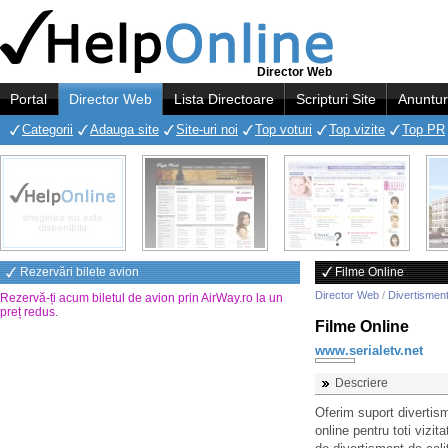
Director Web
Portal
Director Web
Lista Directoare
Scripturi Site
Anuntur
Categorii
Adauga site
Site-uri noi
Top voturi
Top vizite
Top PR
Rezervări bilete avion
Filme Online
Director Web
/
Divertismen
Rezervă-ți acum biletul de avion prin AirWay.ro la un
preț redus
.
Filme Online
www.serialetv.net
Descriere
Oferim suport divertism
online pentru toti vizit