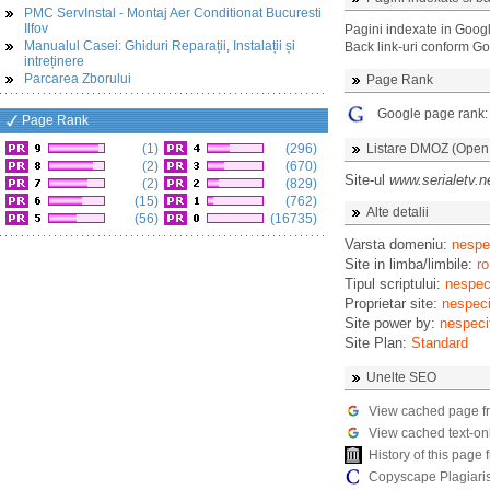
PMC ServInstal - Montaj Aer Conditionat Bucuresti
Ilfov
Pagini indexate in Goog
Manualul Casei: Ghiduri Reparații, Instalații și
Back link-uri conform G
intreținere
Parcarea Zborului
Page Rank
Google page rank
Page Rank
(1)
(296)
Listare DMOZ (Open D
(2)
(670)
Site-ul
www.serialetv.n
(2)
(829)
(15)
(762)
Alte detalii
(56)
(16735)
Varsta domeniu:
nespec
Site in limba/limbile:
ro
Tipul scriptului:
nespeci
Proprietar site:
nespeci
Site power by:
nespeci
Site Plan:
Standard
Unelte SEO
View cached page f
View cached text-on
History of this pag
Copyscape Plagiari