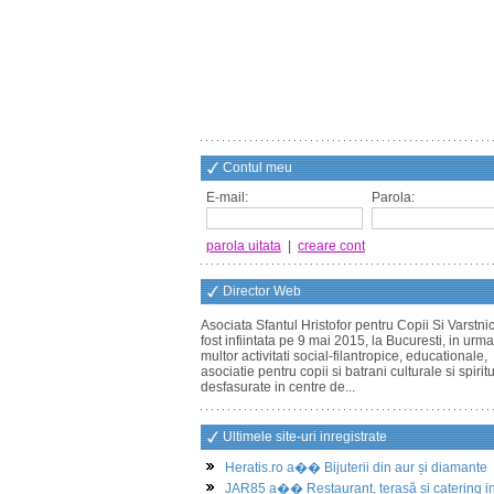
Contul meu
E-mail:
Parola:
parola uitata
|
creare cont
Director Web
Asociata Sfantul Hristofor pentru Copii Si Varstnic
fost infiintata pe 9 mai 2015, la Bucuresti, in urm
multor activitati social-filantropice, educationale,
asociatie pentru copii si batrani culturale si spirit
desfasurate in centre de...
Ultimele site-uri inregistrate
Heratis.ro a�� Bijuterii din aur și diamante
JAR85 a�� Restaurant, terasă și catering i