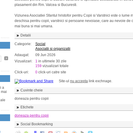
plasament din Rm. Valcea si Bucuresti.
Viziunea Asociatiei Sfantul hristofor pentru Copii si Varstnici este o lume 
deschisa pentru copii, varstnici si persoane nevoiase, care au nevoie de o
mai buna si mai umana.
Detalii
Categorie:
Social
Asociatii si organizatii
Adaugat:
09 Jun 2026
Vizualizari:
1
in ultimele 30 zile
159
vizualizari totale
Click-uri:
0
click-uri catre site
Site-ul
nu accepta
link exchnage.
i a
Cuvinte cheie
a mai
doneaza pentru copii
uale
Etichete
doneaza pentru copii
Social Bookmarking
n