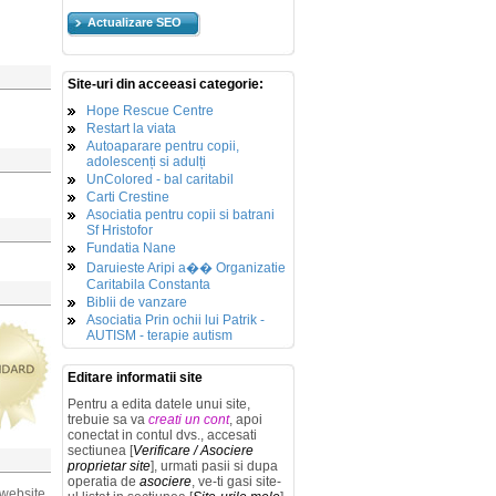
Actualizare SEO
Site-uri din acceeasi categorie:
Hope Rescue Centre
Restart la viata
Autoaparare pentru copii,
adolescenți si adulți
UnColored - bal caritabil
Carti Crestine
Asociatia pentru copii si batrani
Sf Hristofor
Fundatia Nane
Daruieste Aripi a�� Organizatie
Caritabila Constanta
Biblii de vanzare
Asociatia Prin ochii lui Patrik -
AUTISM - terapie autism
Editare informatii site
Pentru a edita datele unui site,
trebuie sa va
creati un cont
, apoi
conectat in contul dvs., accesati
sectiunea [
Verificare / Asociere
proprietar site
], urmati pasii si dupa
operatia de
asociere
, ve-ti gasi site-
 website