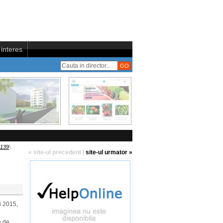
interes
139
)
« site-ul precedent
|
site-ul urmator »
ai 2015,
e de