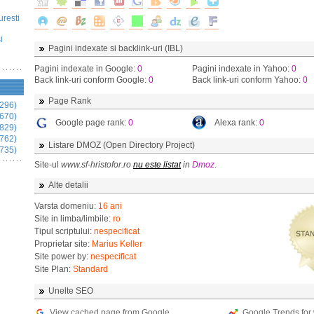
uresti
i
Pagini indexate si backlink-uri (IBL)
Pagini indexate in Google:
0
Pagini indexate in Yahoo:
0
Back link-uri conform Google:
0
Back link-uri conform Yahoo:
0
Page Rank
296)
670)
Google page rank:
0
Alexa rank:
0
829)
762)
Listare DMOZ (Open Directory Project)
735)
Site-ul
www.sf-hristofor.ro
nu este listat
in
Dmoz
.
Alte detalii
Varsta domeniu:
16 ani
Site in limba/limbile:
ro
Tipul scriptului:
nespecificat
Proprietar site:
Marius Keller
Site power by:
nespecificat
Site Plan:
Standard
Unelte SEO
View cached page from Google
Google Trends for