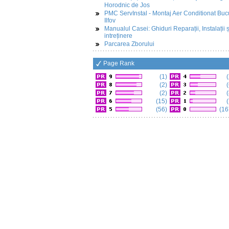
Horodnic de Jos
PMC ServInstal - Montaj Aer Conditionat Buc
Ilfov
Manualul Casei: Ghiduri Reparații, Instalații ș
intreținere
Parcarea Zborului
Page Rank
(1)
(
(2)
(
(2)
(
(15)
(
(56)
(16