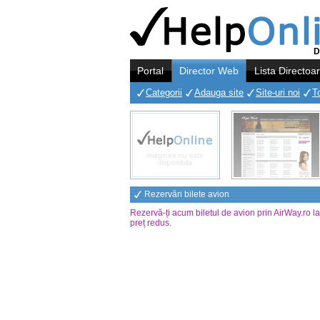
D
Portal
Director Web
Lista Directoa
Categorii
Adauga site
Site-uri noi
T
Rezervări bilete avion
Rezervă-ți acum biletul de avion prin AirWay.ro l
preț redus
.