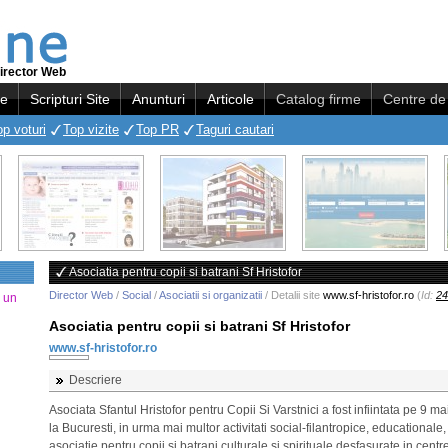
irector Web
re
Scripturi Site
Anunturi
Articole
Catalog firme
Centre de 
op voturi
Top vizite
Top PR
Taguri cautari
Asociatia pentru copii si batrani Sf Hristofor
Director Web
/
Social
/
Asociatii si organizatii
/ Detalii site
www.sf-hristofor.ro
(
Id:
24
a un
Asociatia pentru copii si batrani Sf Hristofor
www.sf-hristofor.ro
Descriere
Asociata Sfantul Hristofor pentru Copii Si Varstnici a fost infiintata pe 9 m
la Bucuresti, in urma mai multor activitati social-filantropice, educationale,
asociatie pentru copii si batrani culturale si spirituale desfasurate in centr