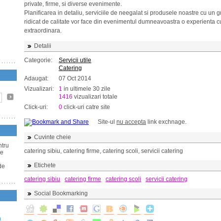
private, firme, si diverse evenimente.
Planificarea in detaliu, serviciile de neegalat si produsele noastre cu un 
ridicat de calitate vor face din evenimentul dumneavoastra o experienta c
extraordinara.
Detalii
Categorie:
Servicii utile
Catering
Adaugat:
07 Oct 2014
Vizualizari:
1
in ultimele 30 zile
1416
vizualizari totale
Click-uri:
0
click-uri catre site
Site-ul
nu accepta
link exchnage.
Cuvinte cheie
ntru
catering sibiu, catering firme, catering scoli, servicii catering
se
Etichete
de
catering sibiu
catering firme
catering scoli
servicii catering
Social Bookmarking
n