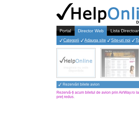
D
Portal
Director Web
Lista Directoa
Categorii
Adauga site
Site-uri noi
T
Rezervări bilete avion
Rezervă-ți acum biletul de avion prin AirWay.ro l
preț redus
.