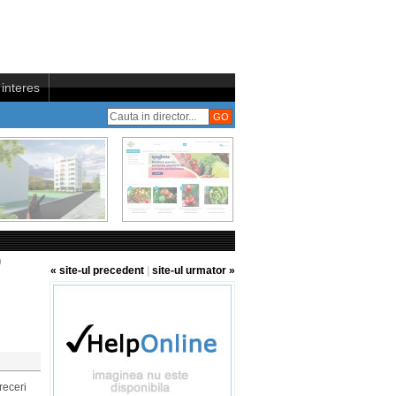
interes
)
« site-ul precedent
|
site-ul urmator »
receri