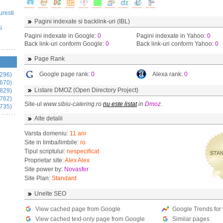
uresti
Pagini indexate si backlink-uri (IBL)
i
Pagini indexate in Google:
0
Pagini indexate in Yahoo:
0
Back link-uri conform Google:
0
Back link-uri conform Yahoo:
0
Page Rank
Google page rank:
0
Alexa rank:
0
296)
670)
Listare DMOZ (Open Directory Project)
829)
762)
Site-ul
www.sibiu-catering.ro
nu este listat
in
Dmoz
.
735)
Alte detalii
Varsta domeniu:
11 ani
Site in limba/limbile:
ro
Tipul scriptului:
nespecificat
Proprietar site:
Alex Alex
Site power by:
Novasfer
Site Plan:
Standard
Unelte SEO
View cached page from Google
Google Trends for
View cached text-only page from Google
Similar pages