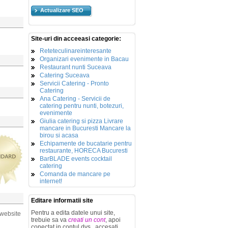
Actualizare SEO
Site-uri din acceeasi categorie:
Reteteculinareinteresante
Organizari evenimente in Bacau
Restaurant nunti Suceava
Catering Suceava
Servicii Catering - Pronto
Catering
Ana Catering - Servicii de
catering pentru nunti, botezuri,
evenimente
Giulia catering si pizza Livrare
mancare in Bucuresti Mancare la
birou si acasa
Echipamente de bucatarie pentru
restaurante, HORECA Bucuresti
BarBLADE events cocktail
catering
Comanda de mancare pe
internet!
Editare informatii site
Pentru a edita datele unui site,
 website
trebuie sa va
creati un cont
, apoi
conectat in contul dvs., accesati