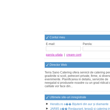
Contul meu
E-mail:
Parola:
parola uitata
|
creare cont
Director Web
Terra Sano Catering ofera servicii de catering pe
gradinite si scoli, petreceri private, firme, si diver
evenimente. Planificarea in detaliu, serviciile de
neegalat si produsele noastre cu un grad ridicat 
calitate vor face din...
Ultimele site-uri inregistrate
Heratis.ro a�� Bijuterii din aur și diamante
JAR85 a�� Restaurant, terasă și catering i