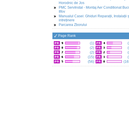
Horodnic de Jos
PMC ServInstal - Montaj Aer Conditionat Buc
Ilfov
Manualul Casei: Ghiduri Reparații, Instalații ș
intreținere
Parcarea Zborului
Page Rank
(1)
(
(2)
(
(2)
(
(15)
(
(56)
(16