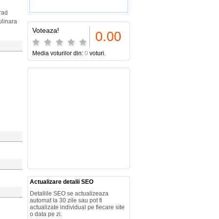
grad
ulinara
Voteaza!
0.00
Media voturilor din:
0
voturi.
Actualizare detalii SEO
Detaliile SEO se actualizeaza
automat la 30 zile sau pot fi
actualizate individual pe fiecare site
o data pe zi.