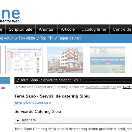
irector Web
re
Scripturi Site
Anunturi
Articole
Catalog firme
Centre de 
op voturi
Top vizite
Top PR
Taguri cautari
Terra Sano - Servicii de catering Sibiu
Director Web
/
Servicii utile
/
Catering
/ Detalii site
www.sibiu-catering.ro
(
Id:
19283
a un
Terra Sano - Servicii de catering Sibiu
www.sibiu-catering.ro
Servicii de Catering Sibiu
Descriere
Terra Sano Catering ofera servicii de catering pentru gradinite si scoli, pet