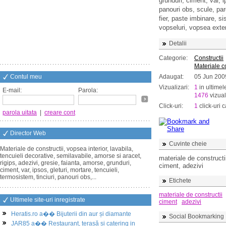
grunduri, ciment, var, i
panouri obs, scule, parc
fier, paste imbinare, si
vopseluri, vopsea exter
Detalii
Categorie:
Constructii
Materiale co
Contul meu
Adaugat:
05 Jun 200
Vizualizari:
1
in ultimel
E-mail:
Parola:
1476
vizual
Click-uri:
1
click-uri c
parola uitata
|
creare cont
Director Web
Cuvinte cheie
Materiale de constructii, vopsea interior, lavabila,
tencuieli decorative, semilavabile, amorse si aracet,
materiale de constructii
rigips, adezivi, gresie, faianta, amorse, grunduri,
ciment, adezivi
ciment, var, ipsos, gleturi, mortare, tencuieli,
termosistem, tinciuri, panouri obs,...
Etichete
materiale de constructii
Ultimele site-uri inregistrate
ciment
adezivi
Heratis.ro a�� Bijuterii din aur și diamante
Social Bookmarking
JAR85 a�� Restaurant, terasă și catering in