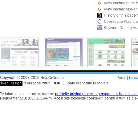
View cached page f
View cached text-on
History of this pag
Copyscape Plagiari
Keyword Density An
Copyright © 2007-2010 HelpOnline.ro
Portal
|
Dire
Web Design
realizat de
YourCHOICE
. Toate drepturile rezervate.
Te informam ca ne-am actualizat
politicile privind protectia persoanelor fizice in c
Regulamentului (UE) 2016/679. Acest site foloseste cookie-uri pentru a furniza o 