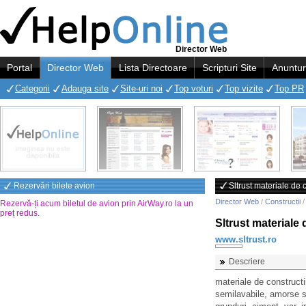
Director Web
Portal
Director Web
Lista Directoare
Scripturi Site
Anuntur
Categorii
Adauga site
Site-uri noi
Top voturi
Top vizite
Top PR
Rezervări bilete avion
Sltrust materiale de c
Director Web
/
Constructii
Rezervă-ți acum biletul de avion prin AirWay.ro la un
preț redus
.
Sltrust materiale 
www.sltrust.ro
Descriere
materiale de constructii
semilavabile, amorse si