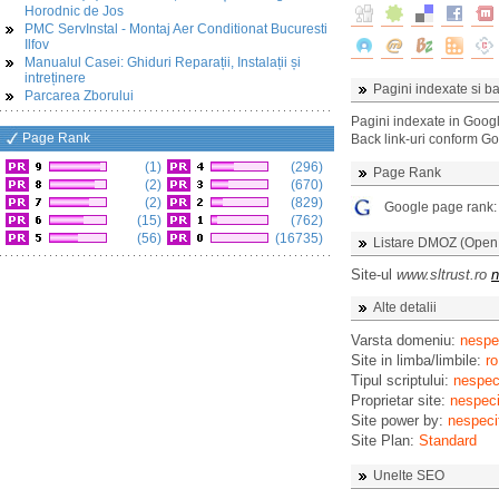
Horodnic de Jos
PMC ServInstal - Montaj Aer Conditionat Bucuresti
Ilfov
Manualul Casei: Ghiduri Reparații, Instalații și
intreținere
Pagini indexate si ba
Parcarea Zborului
Pagini indexate in Goog
Page Rank
Back link-uri conform G
(1)
(296)
Page Rank
(2)
(670)
(2)
(829)
Google page rank
(15)
(762)
(56)
(16735)
Listare DMOZ (Open D
Site-ul
www.sltrust.ro
n
Alte detalii
Varsta domeniu:
nespec
Site in limba/limbile:
ro
Tipul scriptului:
nespeci
Proprietar site:
nespeci
Site power by:
nespeci
Site Plan:
Standard
Unelte SEO