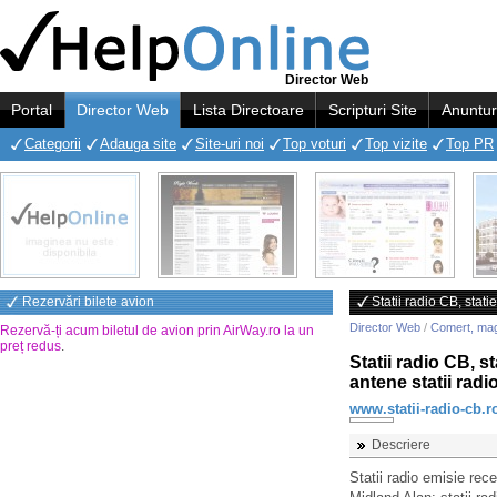
Director Web
Portal
Director Web
Lista Directoare
Scripturi Site
Anuntur
Categorii
Adauga site
Site-uri noi
Top voturi
Top vizite
Top PR
Rezervări bilete avion
Statii radio CB, stati
Director Web
/
Comert, ma
Rezervă-ți acum biletul de avion prin AirWay.ro la un
preț redus
.
Statii radio CB, st
antene statii radi
www.statii-radio-cb.r
Descriere
Statii radio emisie rece