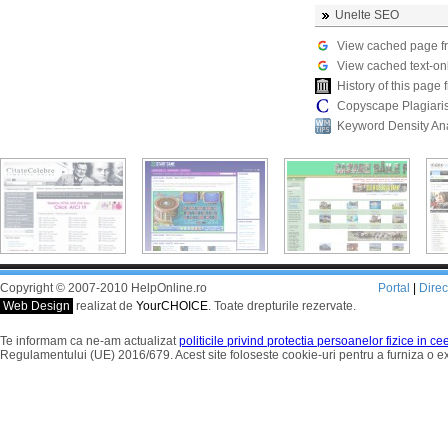
Unelte SEO
View cached page f
View cached text-on
History of this pag
Copyscape Plagiari
Keyword Density An
Copyright © 2007-2010 HelpOnline.ro
Portal
|
Dire
Web Design
realizat de
YourCHOICE
. Toate drepturile rezervate.
Te informam ca ne-am actualizat
politicile privind protectia persoanelor fizice in c
Regulamentului (UE) 2016/679. Acest site foloseste cookie-uri pentru a furniza o 