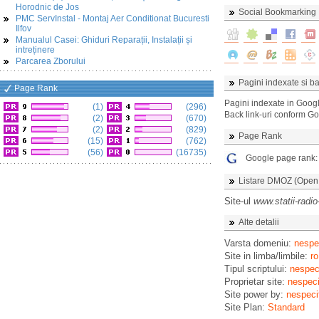
Horodnic de Jos
Social Bookmarking
PMC ServInstal - Montaj Aer Conditionat Bucuresti
Ilfov
Manualul Casei: Ghiduri Reparații, Instalații și
intreținere
Parcarea Zborului
Pagini indexate si ba
Page Rank
Pagini indexate in Goog
(1)
(296)
Back link-uri conform G
(2)
(670)
(2)
(829)
Page Rank
(15)
(762)
(56)
(16735)
Google page rank
Listare DMOZ (Open D
Site-ul
www.statii-radio
Alte detalii
Varsta domeniu:
nespec
Site in limba/limbile:
ro
Tipul scriptului:
nespeci
Proprietar site:
nespeci
Site power by:
nespeci
Site Plan:
Standard