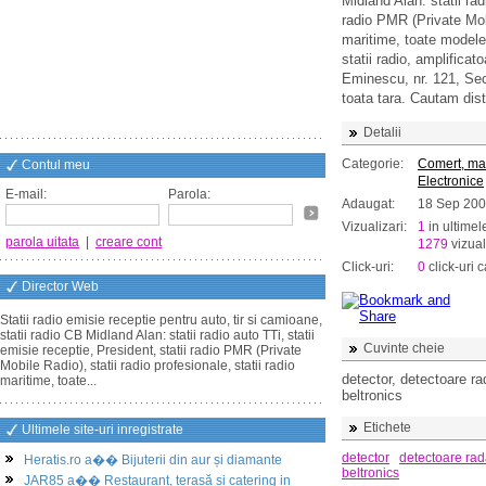
Midland Alan: statii rad
radio PMR (Private Mobil
maritime, toate modelel
statii radio, amplificato
Eminescu, nr. 121, Sec
toata tara. Cautam distr
Detalii
Categorie:
Comert, ma
Contul meu
Electronice
E-mail:
Parola:
Adaugat:
18 Sep 20
Vizualizari:
1
in ultimel
parola uitata
|
creare cont
1279
vizual
Click-uri:
0
click-uri c
Director Web
Statii radio emisie receptie pentru auto, tir si camioane,
statii radio CB Midland Alan: statii radio auto TTi, statii
Cuvinte cheie
emisie receptie, President, statii radio PMR (Private
Mobile Radio), statii radio profesionale, statii radio
detector, detectoare rad
maritime, toate...
beltronics
Etichete
Ultimele site-uri inregistrate
detector
detectoare rad
Heratis.ro a�� Bijuterii din aur și diamante
beltronics
JAR85 a�� Restaurant, terasă și catering in