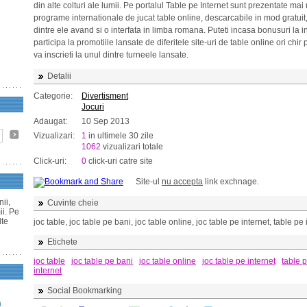
din alte colturi ale lumii. Pe portalul Table pe Internet sunt prezentate mai
programe internationale de jucat table online, descarcabile in mod gratuit
dintre ele avand si o interfata in limba romana. Puteti incasa bonusuri la i
participa la promotiile lansate de diferitele site-uri de table online ori chir 
va inscrieti la unul dintre turneele lansate.
Detalii
Categorie:
Divertisment
Jocuri
Adaugat:
10 Sep 2013
Vizualizari:
1
in ultimele 30 zile
1062
vizualizari totale
Click-uri:
0
click-uri catre site
Site-ul
nu accepta
link exchnage.
ii,
Cuvinte cheie
ii. Pe
lte
joc table, joc table pe bani, joc table online, joc table pe internet, table pe 
Etichete
joc table
joc table pe bani
joc table online
joc table pe internet
table 
internet
Social Bookmarking
n