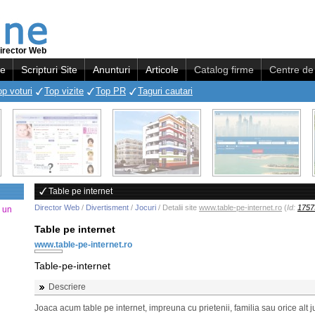
irector Web
re
Scripturi Site
Anunturi
Articole
Catalog firme
Centre de 
op voturi
Top vizite
Top PR
Taguri cautari
Table pe internet
Director Web
/
Divertisment
/
Jocuri
/ Detalii site
www.table-pe-internet.ro
(
Id:
1757
a un
Table pe internet
www.table-pe-internet.ro
Table-pe-internet
Descriere
Joaca acum table pe internet, impreuna cu prietenii, familia sau orice alt j