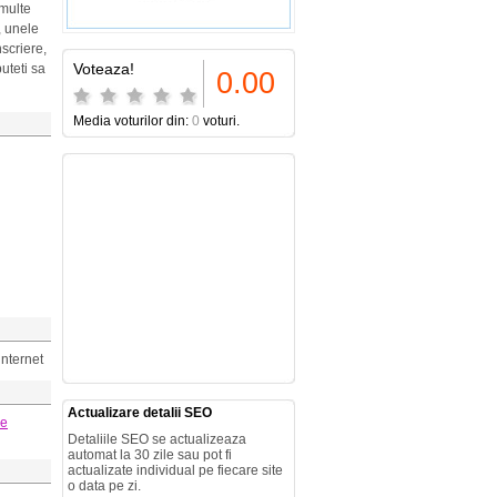
 multe
, unele
nscriere,
Voteaza!
puteti sa
0.00
Media voturilor din:
0
voturi.
internet
Actualizare detalii SEO
pe
Detaliile SEO se actualizeaza
automat la 30 zile sau pot fi
actualizate individual pe fiecare site
o data pe zi.