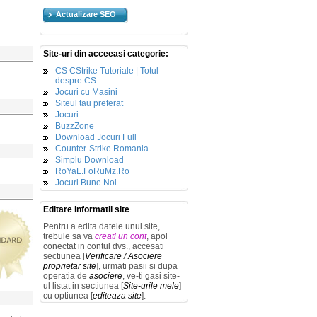
Actualizare SEO
Site-uri din acceeasi categorie:
CS CStrike Tutoriale | Totul
despre CS
Jocuri cu Masini
Siteul tau preferat
Jocuri
BuzzZone
Download Jocuri Full
Counter-Strike Romania
Simplu Download
RoYaL.FoRuMz.Ro
Jocuri Bune Noi
Editare informatii site
Pentru a edita datele unui site,
trebuie sa va
creati un cont
, apoi
conectat in contul dvs., accesati
sectiunea [
Verificare / Asociere
proprietar site
], urmati pasii si dupa
operatia de
asociere
, ve-ti gasi site-
ul listat in sectiunea [
Site-urile mele
]
cu optiunea [
editeaza site
].