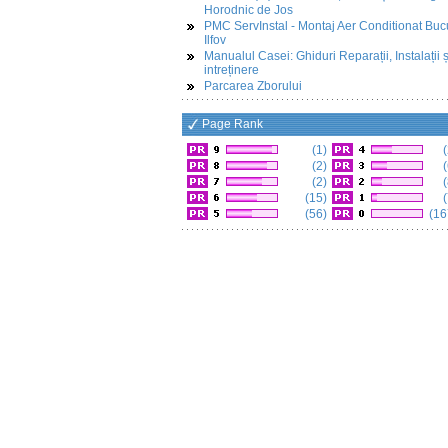
Horodnic de Jos
PMC ServInstal - Montaj Aer Conditionat Buc
Ilfov
Manualul Casei: Ghiduri Reparații, Instalații ș
intreținere
Parcarea Zborului
Page Rank
(1)
(
(2)
(
(2)
(
(15)
(
(56)
(16