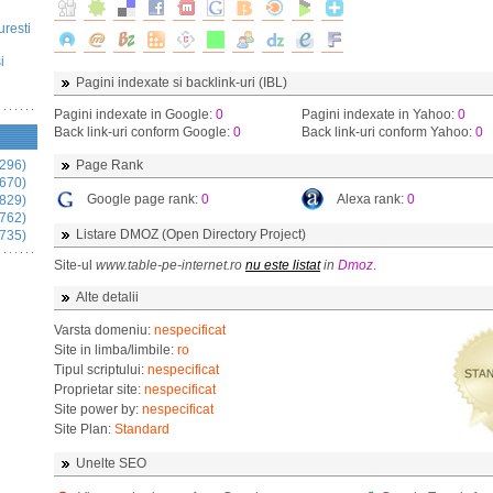
uresti
i
Pagini indexate si backlink-uri (IBL)
Pagini indexate in Google:
0
Pagini indexate in Yahoo:
0
Back link-uri conform Google:
0
Back link-uri conform Yahoo:
0
296)
Page Rank
670)
Google page rank:
0
Alexa rank:
0
829)
762)
Listare DMOZ (Open Directory Project)
735)
Site-ul
www.table-pe-internet.ro
nu este listat
in
Dmoz
.
Alte detalii
Varsta domeniu:
nespecificat
Site in limba/limbile:
ro
Tipul scriptului:
nespecificat
Proprietar site:
nespecificat
Site power by:
nespecificat
Site Plan:
Standard
Unelte SEO