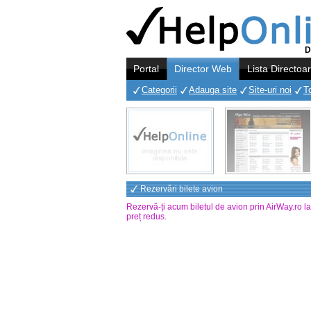
D
Portal
Director Web
Lista Directoa
Categorii
Adauga site
Site-uri noi
T
Rezervări bilete avion
Rezervă-ți acum biletul de avion prin AirWay.ro l
preț redus
.