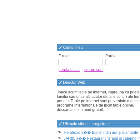
Contul meu
E-mail:
Parola:
parola uitata
|
creare cont
Director Web
Joaca acum table pe internet, impreuna cu prieten
familia sau orice alt jucator din alte colturi ale lum
portalul Table pe Internet sunt prezentate mai mu
programe internationale de jucat table online,
descarcabile in mod gratuit,...
Ultimele site-uri inregistrate
Heratis.ro a�� Bijuterii din aur și diamante
JAR85 a�� Restaurant, terasă și catering i