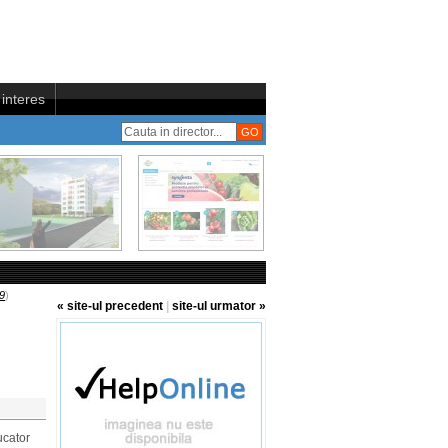
interes
9
)
« site-ul precedent
|
site-ul urmator »
ucator