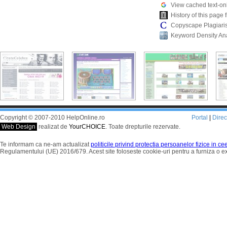
View cached text-on
History of this pag
Copyscape Plagiari
Keyword Density An
Copyright © 2007-2010 HelpOnline.ro
Portal
|
Dire
Web Design
realizat de
YourCHOICE
. Toate drepturile rezervate.
Te informam ca ne-am actualizat
politicile privind protectia persoanelor fizice in c
Regulamentului (UE) 2016/679. Acest site foloseste cookie-uri pentru a furniza o 