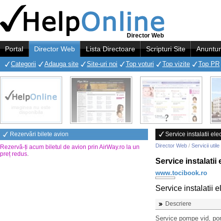
Director Web
Portal
Director Web
Lista Directoare
Scripturi Site
Anuntur
Categorii
Adauga site
Site-uri noi
Top voturi
Top vizite
Top PR
Rezervări bilete avion
Service instalatii ele
Director Web
/
Servicii utile
Rezervă-ți acum biletul de avion prin AirWay.ro la un
preț redus
.
Service instalatii 
www.tocibook.ro
Service instalatii e
Descriere
Service pompe vid, po