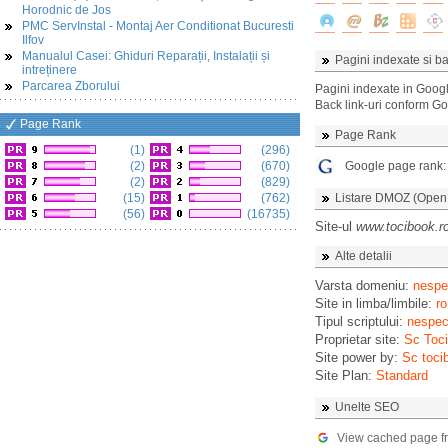
Horodnic de Jos
PMC ServInstal - Montaj Aer Conditionat Bucuresti
Ilfov
Manualul Casei: Ghiduri Reparații, Instalații și
Pagini indexate si ba
intreținere
Parcarea Zborului
Pagini indexate in Goog
Back link-uri conform G
Page Rank
Page Rank
(1)
(296)
(2)
(670)
Google page rank
(2)
(829)
(15)
(762)
Listare DMOZ (Open D
(56)
(16735)
Site-ul
www.tocibook.r
Alte detalii
Varsta domeniu:
nespec
Site in limba/limbile:
ro
Tipul scriptului:
nespeci
Proprietar site:
Sc Toci
Site power by:
Sc toci
Site Plan:
Standard
Unelte SEO
View cached page f