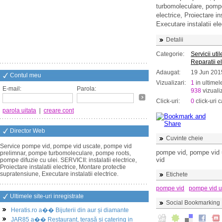
turbomoleculare, pompe
electrice, Proiectare in
Executare instalatii ele
Detalii
Categorie:
Servicii util
Reparatii e
Adaugat:
19 Jun 201
Contul meu
Vizualizari:
1
in ultimel
E-mail:
Parola:
938
vizualiz
Click-uri:
0
click-uri c
parola uitata
|
creare cont
Director Web
Cuvinte cheie
Service pompe vid, pompe vid uscate, pompe vid
pompe vid, pompe vid ul
prelimnar, pompe turbomoleculare, pompe roots,
vid
pompe difuzie cu ulei. SERVICII: instalatii electrice,
Proiectare instalatii electrice, Montare protectie
supratensiune, Executare instalatii electrice.
Etichete
pompe vid
pompe vid u
Ultimele site-uri inregistrate
Social Bookmarking
Heratis.ro a�� Bijuterii din aur și diamante
JAR85 a�� Restaurant, terasă și catering in