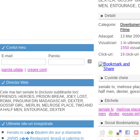
DEXTER, GOSSIP GI
MEN, ENTOURAGE, 
Detalii
Categorie:
Divertismen
Filme
Adaugat:
13 Mar 200
Vizualizari:
1
in ultimel
Contul meu
1550
vizual
Click-uri:
19
click-uri 
E-mail:
Parola:
parola uitata
|
creare cont
Cuvinte cheie
Director Web
seriale tv, melrose pla
half men, dexter, gossi
Cele mai tari seriale tv (inclusiv subtitrarile lor):
FRIENDS, HEROES, PRISON BREAK, JOEY, LOST,
Etichete
ROMA, PINGUINII DIN MADAGASCAR, DEXTER,
GOSSIP GIRL, MERLIN, MELROSE PLACE, TWO AND
seriale tv
melrose plac
A HALF MEN, ENTOURAGE, DEXTER
men
dexter
gossip girl
Social Bookmarking
Ultimele site-uri inregistrate
Heratis.ro a�� Bijuterii din aur și diamante
JAR85 a�� Restaurant, terasă și catering in