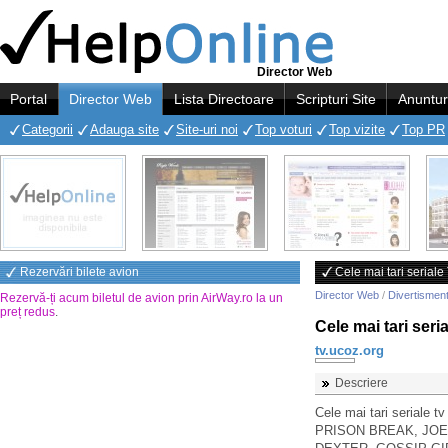
Director Web
Portal
Director Web
Lista Directoare
Scripturi Site
Anuntur
Categorii
Adauga site
Site-uri noi
Top voturi
Top vizite
Top PR
Rezervări bilete avion
Cele mai tari seriale
Director Web
/
Divertismen
Rezervă-ți acum biletul de avion prin AirWay.ro la un
preț redus
.
Cele mai tari seri
tv.ucoz.org
Descriere
Cele mai tari seriale t
PRISON BREAK, JOE