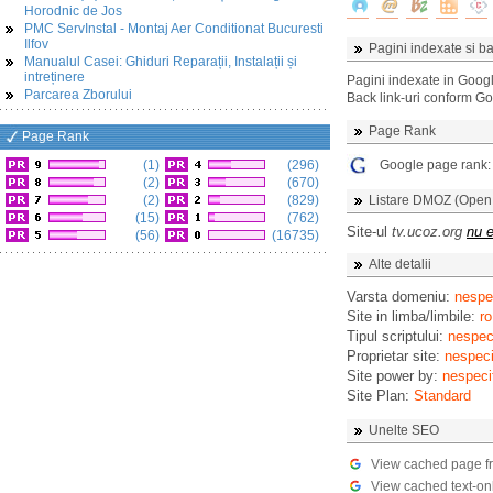
Horodnic de Jos
PMC ServInstal - Montaj Aer Conditionat Bucuresti
Ilfov
Pagini indexate si ba
Manualul Casei: Ghiduri Reparații, Instalații și
intreținere
Pagini indexate in Goog
Parcarea Zborului
Back link-uri conform G
Page Rank
Page Rank
(1)
(296)
Google page rank
(2)
(670)
(2)
(829)
Listare DMOZ (Open D
(15)
(762)
Site-ul
tv.ucoz.org
nu e
(56)
(16735)
Alte detalii
Varsta domeniu:
nespec
Site in limba/limbile:
ro
Tipul scriptului:
nespeci
Proprietar site:
nespeci
Site power by:
nespeci
Site Plan:
Standard
Unelte SEO
View cached page f
View cached text-on