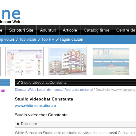
irector Web
re
Scripturi Site
Anunturi
Articole
Catalog firme
Centre de 
op voturi
Top vizite
Top PR
Taguri cautari
Studio videochat Constanta
Director Web
/
Locuri de munca
/
Recrutare personal
/ Detalii site
www.white-sensa
a un
Studio videochat Constanta
www.white-sensation.ro
Studio videochat Constanta
Descriere
White Sensation Studio este un studio de videochat din orasul Constanta.