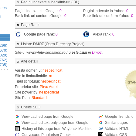
Pagini indexate si backlink-uri (IBL)
uresti
Pagini indexate in Google:
0
Pagini indexate in Yahoo:
0
Back link-uri conform Google:
0
Back link-uri conform Yahoo:
0
i
Page Rank
Google page rank:
0
Alexa rank:
0
Listare DMOZ (Open Directory Project)
296)
670)
Site-ul
www.white-sensation.ro
nu este listat
in
Dmoz
.
829)
762)
Alte detalii
735)
Varsta domeniu:
nespecificat
Site in limba/limbile:
ro
Tipul scriptului:
nespecificat
Proprietar site:
Pirvu Aurel
Site power by:
nespecificat
Site Plan:
Standard
Unelte SEO
View cached page from Google
Google Trends for
View cached text-only page from Google
Similar pages
History of this page from Wayback Machine
Validate HTML
Copyscape Plagiarism Checker
Validate CSS