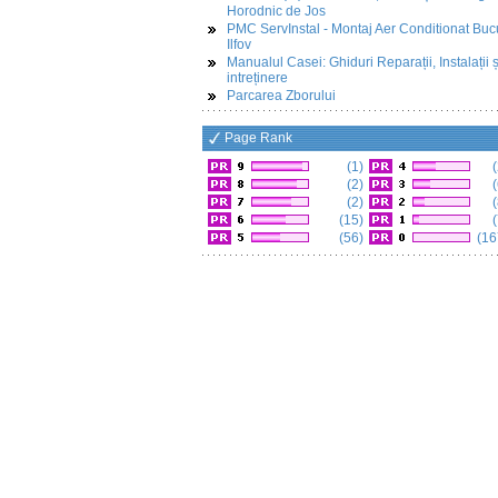
Horodnic de Jos
PMC ServInstal - Montaj Aer Conditionat Buc
Ilfov
Manualul Casei: Ghiduri Reparații, Instalații ș
intreținere
Parcarea Zborului
Page Rank
(1)
(
(2)
(
(2)
(
(15)
(
(56)
(16