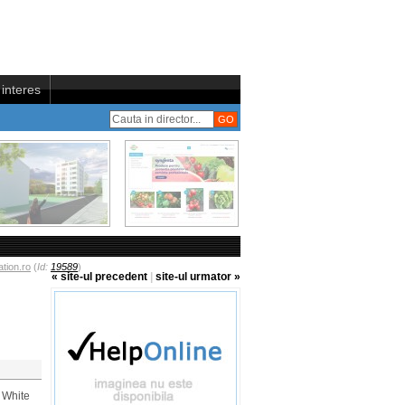
interes
tion.ro
(
Id:
19589
)
« site-ul precedent
|
site-ul urmator »
 White