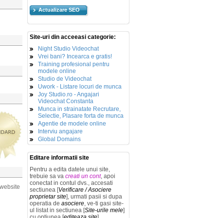
Actualizare SEO
Site-uri din acceeasi categorie:
Night Studio Videochat
Vrei bani? Incearca e gratis!
Training profesional pentru
modele online
Studio de Videochat
Uwork - Listare locuri de munca
Joy Studio.ro - Angajari
Videochat Constanta
Munca in strainatate Recrutare,
Selectie, Plasare forta de munca
Agentie de modele online
Interviu angajare
Global Domains
Editare informatii site
Pentru a edita datele unui site,
trebuie sa va
creati un cont
, apoi
conectat in contul dvs., accesati
 website
sectiunea [
Verificare / Asociere
proprietar site
], urmati pasii si dupa
operatia de
asociere
, ve-ti gasi site-
ul listat in sectiunea [
Site-urile mele
]
cu optiunea [
editeaza site
].