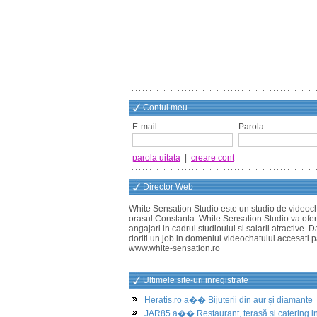
Contul meu
E-mail:
Parola:
parola uitata
|
creare cont
Director Web
White Sensation Studio este un studio de videoch
orasul Constanta. White Sensation Studio va ofe
angajari in cadrul studioului si salarii atractive. 
doriti un job in domeniul videochatului accesati 
www.white-sensation.ro
Ultimele site-uri inregistrate
Heratis.ro a�� Bijuterii din aur și diamante
JAR85 a�� Restaurant, terasă și catering i