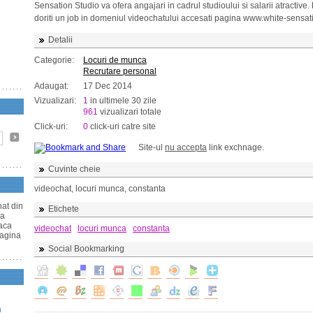
Sensation Studio va ofera angajari in cadrul studioului si salarii atractive
doriti un job in domeniul videochatului accesati pagina www.white-sensat
Detalii
Categorie:
Locuri de munca
Recrutare personal
Adaugat:
17 Dec 2014
Vizualizari:
1
in ultimele 30 zile
961
vizualizari totale
Click-uri:
0
click-uri catre site
Site-ul
nu accepta
link exchnage.
Cuvinte cheie
videochat, locuri munca, constanta
at din
Etichete
ra
Daca
videochat
locuri munca
constanta
pagina
Social Bookmarking
n