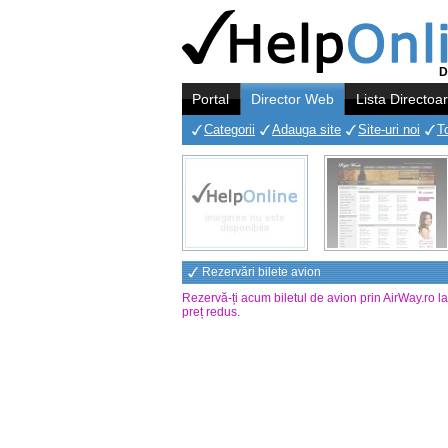
D
Portal
Director Web
Lista Directoa
Categorii
Adauga site
Site-uri noi
T
Rezervări bilete avion
Rezervă-ți acum biletul de avion prin AirWay.ro l
preț redus
.