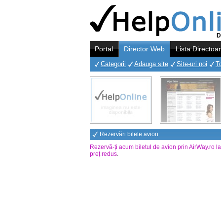
D
Portal
Director Web
Lista Directoa
Categorii
Adauga site
Site-uri noi
T
Rezervări bilete avion
Rezervă-ți acum biletul de avion prin AirWay.ro l
preț redus
.