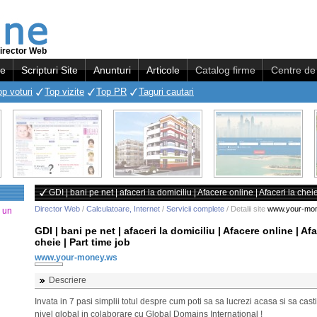
irector Web
re
Scripturi Site
Anunturi
Articole
Catalog firme
Centre de 
op voturi
Top vizite
Top PR
Taguri cautari
GDI | bani pe net | afaceri la domiciliu | Afacere online | Afaceri la cheie
Director Web
/
Calculatoare, Internet
/
Servicii complete
/ Detalii site
www.your-mo
a un
GDI | bani pe net | afaceri la domiciliu | Afacere online | Afa
cheie | Part time job
www.your-money.ws
Descriere
Invata in 7 pasi simplii totul despre cum poti sa sa lucrezi acasa si sa casti
nivel global in colaborare cu Global Domains International !