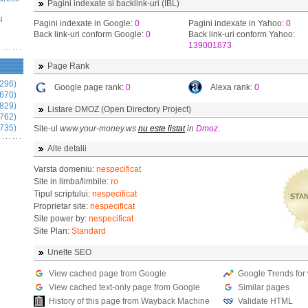
Pagini indexate si backlink-uri (IBL)
i
Pagini indexate in Google:
0
Pagini indexate in Yahoo:
0
Back link-uri conform Google:
0
Back link-uri conform Yahoo:
139001873
Page Rank
296)
Google page rank:
0
Alexa rank:
0
670)
829)
Listare DMOZ (Open Directory Project)
762)
735)
Site-ul
www.your-money.ws
nu este listat
in
Dmoz
.
Alte detalii
Varsta domeniu:
nespecificat
Site in limba/limbile:
ro
Tipul scriptului:
nespecificat
Proprietar site:
nespecificat
Site power by:
nespecificat
Site Plan:
Standard
Unelte SEO
View cached page from Google
Google Trends for
View cached text-only page from Google
Similar pages
History of this page from Wayback Machine
Validate HTML