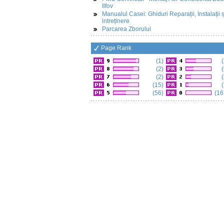
Ilfov
Manualul Casei: Ghiduri Reparații, Instalații ș
intreținere
Parcarea Zborului
Page Rank
(1)
(
(2)
(
(2)
(
(15)
(
(56)
(16