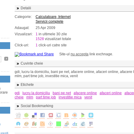
Detalii
Categorie:
Calculatoare, Internet
Servicii complete
Adaugat:
25 Apr 2009
Vizualizari:
1
in ultimele 30 zile
1528
vizualizari totale
Click-uri:
1
click-uri catre site
Site-ul
nu accepta
link exchnage.
Cuvinte cheie
gdi, lucru la domiciliu, bani pe net, afacere online, afaceri online, afacere 
mlm, part time job, investitie mica, venit
Etichete
a
borare
gdi
lucru la domiciliu
bani pe net
afacere online
afaceri online
aface
cheie
mlm
part time job
investitie mica
venit
Social Bookmarking
n
uresti