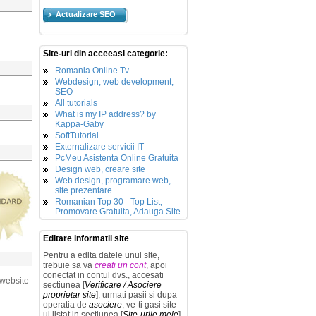
Actualizare SEO
Site-uri din acceeasi categorie:
Romania Online Tv
Webdesign, web development,
SEO
All tutorials
What is my IP address? by
Kappa-Gaby
SoftTutorial
Externalizare servicii IT
PcMeu Asistenta Online Gratuita
Design web, creare site
Web design, programare web,
site prezentare
Romanian Top 30 - Top List,
Promovare Gratuita, Adauga Site
Editare informatii site
Pentru a edita datele unui site,
trebuie sa va
creati un cont
, apoi
conectat in contul dvs., accesati
 website
sectiunea [
Verificare / Asociere
proprietar site
], urmati pasii si dupa
operatia de
asociere
, ve-ti gasi site-
ul listat in sectiunea [
Site-urile mele
]