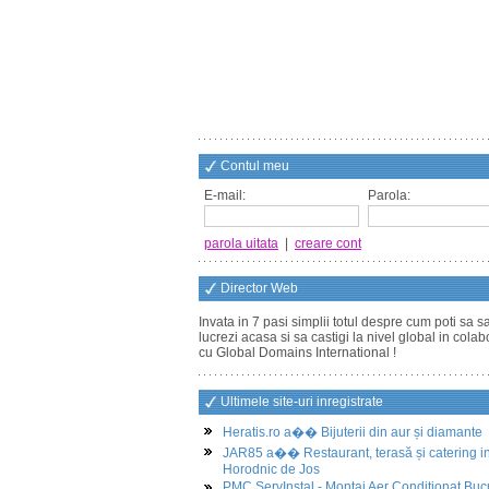
Contul meu
E-mail:
Parola:
parola uitata
|
creare cont
Director Web
Invata in 7 pasi simplii totul despre cum poti sa s
lucrezi acasa si sa castigi la nivel global in cola
cu Global Domains International !
Ultimele site-uri inregistrate
Heratis.ro a�� Bijuterii din aur și diamante
JAR85 a�� Restaurant, terasă și catering i
Horodnic de Jos
PMC ServInstal - Montaj Aer Conditionat Buc