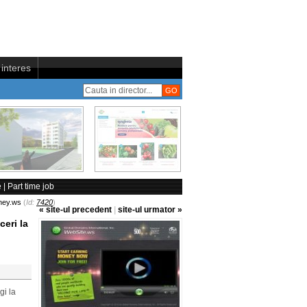
interes
 | Part time job
ney.ws
(
Id:
7420
)
« site-ul precedent
|
site-ul urmator »
ceri la
gi la